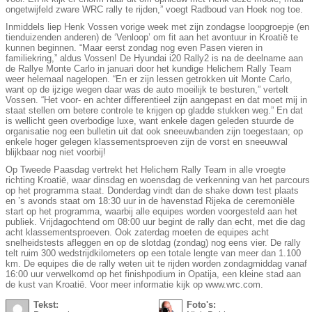
ongetwijfeld zware WRC rally te rijden,” voegt Radboud van Hoek nog toe.
Inmiddels liep Henk Vossen vorige week met zijn zondagse loopgroepje (en
tienduizenden anderen) de ‘Venloop’ om fit aan het avontuur in Kroatië te
kunnen beginnen. “Maar eerst zondag nog even Pasen vieren in
familiekring,” aldus Vossen! De Hyundai i20 Rally2 is na de deelname aan
de Rallye Monte Carlo in januari door het kundige Helichem Rally Team
weer helemaal nagelopen. “En er zijn lessen getrokken uit Monte Carlo,
want op de ijzige wegen daar was de auto moeilijk te besturen,” vertelt
Vossen. “Het voor- en achter differentieel zijn aangepast en dat moet mij in
staat stellen om betere controle te krijgen op gladde stukken weg.” En dat
is wellicht geen overbodige luxe, want enkele dagen geleden stuurde de
organisatie nog een bulletin uit dat ook sneeuwbanden zijn toegestaan; op
enkele hoger gelegen klassementsproeven zijn de vorst en sneeuwval
blijkbaar nog niet voorbij!
Op Tweede Paasdag vertrekt het Helichem Rally Team in alle vroegte
richting Kroatië, waar dinsdag en woensdag de verkenning van het parcours
op het programma staat. Donderdag vindt dan de shake down test plaats
en ’s avonds staat om 18:30 uur in de havenstad Rijeka de ceremoniële
start op het programma, waarbij alle equipes worden voorgesteld aan het
publiek. Vrijdagochtend om 08:00 uur begint de rally dan echt, met die dag
acht klassementsproeven. Ook zaterdag moeten de equipes acht
snelheidstests afleggen en op de slotdag (zondag) nog eens vier. De rally
telt ruim 300 wedstrijdkilometers op een totale lengte van meer dan 1.100
km. De equipes die de rally weten uit te rijden worden zondagmiddag vanaf
16:00 uur verwelkomd op het finishpodium in Opatija, een kleine stad aan
de kust van Kroatië. Voor meer informatie kijk op www.wrc.com.
Tekst:
Foto's: