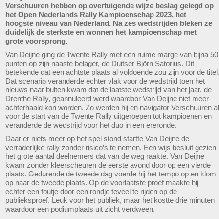
Verschuuren hebben op overtuigende wijze beslag gelegd op
het Open Nederlands Rally Kampioenschap 2023, het
hoogste niveau van Nederland. Na zes wedstrijden bleken ze
duidelijk de sterkste en wonnen het kampioenschap met
grote voorsprong.
Van Deijne ging de Twente Rally met een ruime marge van bijna 50
punten op zijn naaste belager, de Duitser Björn Satorius. Dit
betekende dat een achtste plaats al voldoende zou zijn voor de titel
Dat scenario veranderde echter vlak voor de wedstrijd toen het
nieuws naar buiten kwam dat de laatste wedstrijd van het jaar, de
Drenthe Rally, geannuleerd werd waardoor Van Deijne niet meer
achterhaald kon worden. Zo werden hij en navigator Verschuuren al
voor de start van de Twente Rally uitgeroepen tot kampioenen en
veranderde de wedstrijd voor het duo in een ereronde.
Daar er niets meer op het spel stond startte Van Deijne de
verraderlijke rally zonder risico’s te nemen. Een wijs besluit gezien
het grote aantal deelnemers dat van de weg raakte. Van Deijne
kwam zonder kleerscheuren de eerste avond door op een vierde
plaats. Gedurende de tweede dag voerde hij het tempo op en klom
op naar de tweede plaats. Op de voorlaatste proef maakte hij
echter een foutje door een rondje teveel te rijden op de
publieksproef. Leuk voor het publiek, maar het kostte drie minuten
waardoor een podiumplaats uit zicht verdween.