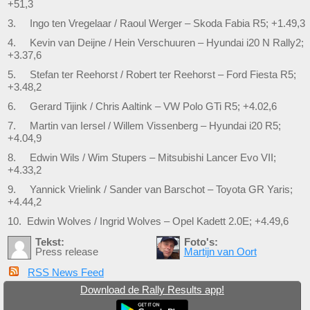
+51,3
3. Ingo ten Vregelaar / Raoul Werger – Skoda Fabia R5; +1.49,3
4. Kevin van Deijne / Hein Verschuuren – Hyundai i20 N Rally2;
+3.37,6
5. Stefan ter Reehorst / Robert ter Reehorst – Ford Fiesta R5;
+3.48,2
6. Gerard Tijink / Chris Aaltink – VW Polo GTi R5; +4.02,6
7. Martin van Iersel / Willem Vissenberg – Hyundai i20 R5;
+4.04,9
8. Edwin Wils / Wim Stupers – Mitsubishi Lancer Evo VII;
+4.33,2
9. Yannick Vrielink / Sander van Barschot – Toyota GR Yaris;
+4.44,2
10. Edwin Wolves / Ingrid Wolves – Opel Kadett 2.0E; +4.49,6
Tekst:
Foto's:
Press release
Martijn van Oort
RSS News Feed
Download de Rally Results app!