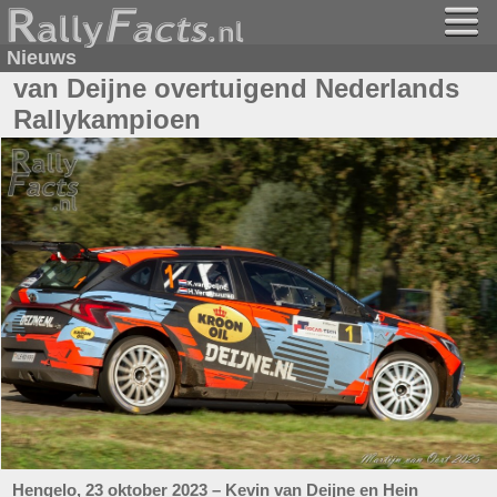
Nieuws
van Deijne overtuigend Nederlands
Rallykampioen
Hengelo, 23 oktober 2023 – Kevin van Deijne en Hein