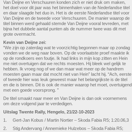
Van Deijne en Verschuuren konden zich er niet druk om maken,
het doel voor dit jaar was het binnenhalen van de Nederlandse titel
en daar slaagde het duo in. Het is de eerste Nederlandse titel voor
Van Deijne en de tweede voor Verschuuren. De manier waarop de
titel binnen werd gehaald stemde Van Deijne vooral tevreden, met
bijna het dubbele aantal punten als de nummer twee was dit met
grote overmacht.
Kevin van Deijne zei:
“We zijn op zaterdag wat te voorzichtig begonnen maar op zondag
vonden we de weg naar boven. Op de voorlaatste proef maakte ik
op de rondkoers een foutje. Ik had links in mijn kop zitten en Hein
me niet overtuigen dat we rechts moesten. Hij bleek wel gelijk te
hebben. Ik vroeg nog of we dan maar wat meer op de handrem
moesten gaan maar dat mocht niet van Hein” lacht hij. “Ach, eerste
of tweede hier was leuk geweest maar het belangrijkste is de titel
en die is binnen. Dit is ook de manier waarop het moet, overtuigend
met een goede voorsprong. ”
De titel smaakt naar meer en Van Deijne is dan ook voornemens
om deze volgend jaar te verdedigen.
Uitslag Twente Rally, Hengelo, 21/22-10-2023
1. Gert-Jan Kobus / Martin Nortier – Skoda Fabia R5; 1:20.06,3
2. Stig Andervang / Annemieke Hulzebos – Skoda Fabia R5;