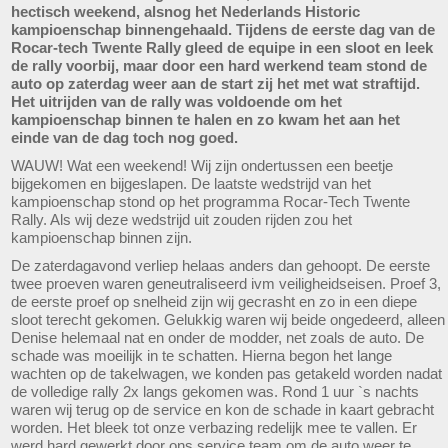
hectisch weekend, alsnog het Nederlands Historic
kampioenschap binnengehaald. Tijdens de eerste dag van de
Rocar-tech Twente Rally gleed de equipe in een sloot en leek
de rally voorbij, maar door een hard werkend team stond de
auto op zaterdag weer aan de start zij het met wat straftijd.
Het uitrijden van de rally was voldoende om het
kampioenschap binnen te halen en zo kwam het aan het
einde van de dag toch nog goed.
WAUW! Wat een weekend! Wij zijn ondertussen een beetje
bijgekomen en bijgeslapen. De laatste wedstrijd van het
kampioenschap stond op het programma Rocar-Tech Twente
Rally. Als wij deze wedstrijd uit zouden rijden zou het
kampioenschap binnen zijn.
De zaterdagavond verliep helaas anders dan gehoopt. De eerste
twee proeven waren geneutraliseerd ivm veiligheidseisen. Proef 3,
de eerste proef op snelheid zijn wij gecrasht en zo in een diepe
sloot terecht gekomen. Gelukkig waren wij beide ongedeerd, alleen
Denise helemaal nat en onder de modder, net zoals de auto. De
schade was moeilijk in te schatten. Hierna begon het lange
wachten op de takelwagen, we konden pas getakeld worden nadat
de volledige rally 2x langs gekomen was. Rond 1 uur `s nachts
waren wij terug op de service en kon de schade in kaart gebracht
worden. Het bleek tot onze verbazing redelijk mee te vallen. Er
werd hard gewerkt door ons service team om de auto weer te