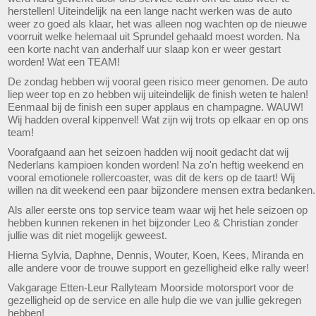
herstellen! Uiteindelijk na een lange nacht werken was de auto
weer zo goed als klaar, het was alleen nog wachten op de nieuwe
voorruit welke helemaal uit Sprundel gehaald moest worden. Na
een korte nacht van anderhalf uur slaap kon er weer gestart
worden! Wat een TEAM!
De zondag hebben wij vooral geen risico meer genomen. De auto
liep weer top en zo hebben wij uiteindelijk de finish weten te halen!
Eenmaal bij de finish een super applaus en champagne. WAUW!
Wij hadden overal kippenvel! Wat zijn wij trots op elkaar en op ons
team!
Voorafgaand aan het seizoen hadden wij nooit gedacht dat wij
Nederlans kampioen konden worden! Na zo'n heftig weekend en
vooral emotionele rollercoaster, was dit de kers op de taart! Wij
willen na dit weekend een paar bijzondere mensen extra bedanken.
Als aller eerste ons top service team waar wij het hele seizoen op
hebben kunnen rekenen in het bijzonder Leo & Christian zonder
jullie was dit niet mogelijk geweest.
Hierna Sylvia, Daphne, Dennis, Wouter, Koen, Kees, Miranda en
alle andere voor de trouwe support en gezelligheid elke rally weer!
Vakgarage Etten-Leur Rallyteam Moorside motorsport voor de
gezelligheid op de service en alle hulp die we van jullie gekregen
hebben!