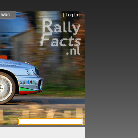
[
Log In
]