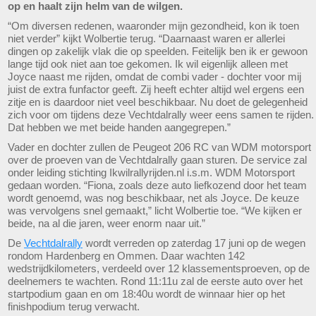
op en haalt zijn helm van de wilgen.
“Om diversen redenen, waaronder mijn gezondheid, kon ik toen
niet verder” kijkt Wolbertie terug. “Daarnaast waren er allerlei
dingen op zakelijk vlak die op speelden. Feitelijk ben ik er gewoon
lange tijd ook niet aan toe gekomen. Ik wil eigenlijk alleen met
Joyce naast me rijden, omdat de combi vader - dochter voor mij
juist de extra funfactor geeft. Zij heeft echter altijd wel ergens een
zitje en is daardoor niet veel beschikbaar. Nu doet de gelegenheid
zich voor om tijdens deze Vechtdalrally weer eens samen te rijden.
Dat hebben we met beide handen aangegrepen.”
Vader en dochter zullen de Peugeot 206 RC van WDM motorsport
over de proeven van de Vechtdalrally gaan sturen. De service zal
onder leiding stichting Ikwilrallyrijden.nl i.s.m. WDM Motorsport
gedaan worden. “Fiona, zoals deze auto liefkozend door het team
wordt genoemd, was nog beschikbaar, net als Joyce. De keuze
was vervolgens snel gemaakt,” licht Wolbertie toe. “We kijken er
beide, na al die jaren, weer enorm naar uit.”
De
Vechtdalrally
wordt verreden op zaterdag 17 juni op de wegen
rondom Hardenberg en Ommen. Daar wachten 142
wedstrijdkilometers, verdeeld over 12 klassementsproeven, op de
deelnemers te wachten. Rond 11:11u zal de eerste auto over het
startpodium gaan en om 18:40u wordt de winnaar hier op het
finishpodium terug verwacht.