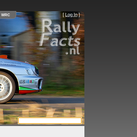
[
Log In
]