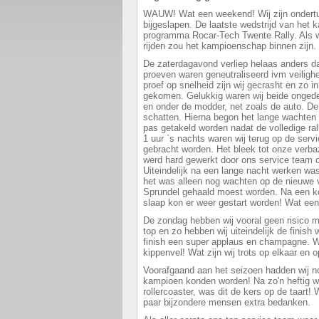
WAUW! Wat een weekend! Wij zijn ondertu
bijgeslapen. De laatste wedstrijd van het
programma Rocar-Tech Twente Rally. Als wi
rijden zou het kampioenschap binnen zijn.
De zaterdagavond verliep helaas anders d
proeven waren geneutraliseerd ivm veilighe
proef op snelheid zijn wij gecrasht en zo i
gekomen. Gelukkig waren wij beide ongede
en onder de modder, net zoals de auto. De
schatten. Hierna begon het lange wachten
pas getakeld worden nadat de volledige r
1 uur `s nachts waren wij terug op de serv
gebracht worden. Het bleek tot onze verbaz
werd hard gewerkt door ons service team o
Uiteindelijk na een lange nacht werken was
het was alleen nog wachten op de nieuwe v
Sprundel gehaald moest worden. Na een ko
slaap kon er weer gestart worden! Wat e
De zondag hebben wij vooral geen risico 
top en zo hebben wij uiteindelijk de finish
finish een super applaus en champagne. 
kippenvel! Wat zijn wij trots op elkaar en 
Voorafgaand aan het seizoen hadden wij no
kampioen konden worden! Na zo'n heftig w
rollercoaster, was dit de kers op de taart!
paar bijzondere mensen extra bedanken.