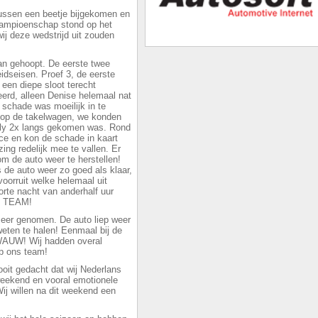
ssen een beetje bijgekomen en
 kampioenschap stond op het
j deze wedstrijd uit zouden
an gehoopt. De eerste twee
idseisen. Proef 3, de eerste
n een diepe sloot terecht
erd, alleen Denise helemaal nat
 schade was moeilijk in te
 op de takelwagen, we konden
ally 2x langs gekomen was. Rond
ice en kon de schade in kaart
ing redelijk mee te vallen. Er
m de auto weer te herstellen!
 de auto weer zo goed als klaar,
oorruit welke helemaal uit
rte nacht van anderhalf uur
en TEAM!
meer genomen. De auto liep weer
 weten te halen! Eenmaal bij de
WAUW! Wij hadden overal
op ons team!
oit gedacht dat wij Nederlans
eekend en vooral emotionele
 Wij willen na dit weekend een