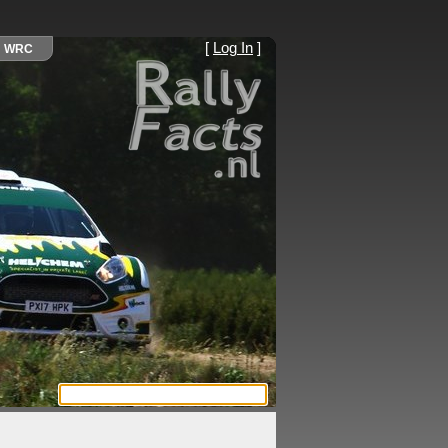
[
Log In
]