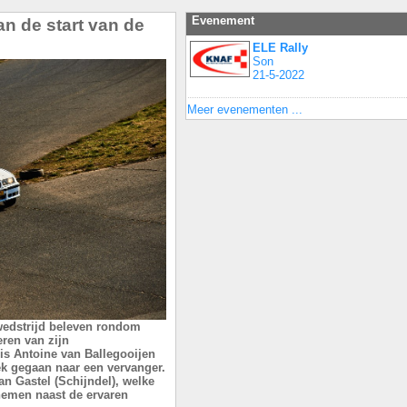
Evenement
n de start van de
ELE Rally
Son
21-5-2022
Meer evenementen ...
 wedstrijd beleven rondom
ren van zijn
is Antoine van Ballegooijen
k gegaan naar een vervanger.
n Gastel (Schijndel), welke
 nemen naast de ervaren