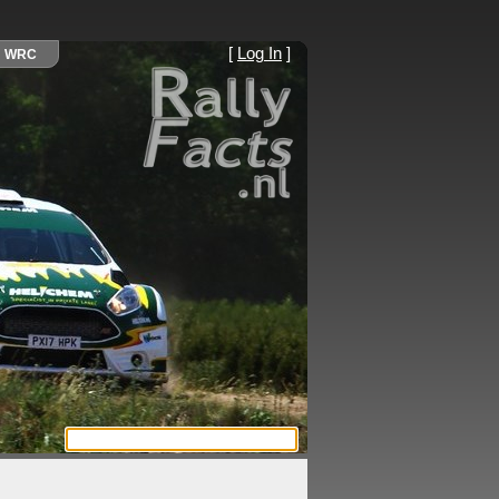
[
Log In
]