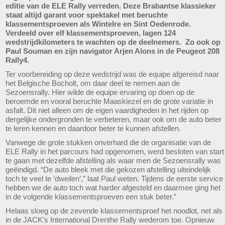
editie van de ELE Rally verreden. Deze Brabantse klassieker
staat altijd garant voor spektakel met beruchte
klassementsproeven als Wintelre en Sint Oedenrode.
Verdeeld over elf klassementsproeven, lagen 124
wedstrijdkilometers te wachten op de deelnemers. Zo ook op
Paul Souman en zijn navigator Arjen Alons in de Peugeot 208
Rally4.
Ter voorbereiding op deze wedstrijd was de equipe afgereisd naar
het Belgische Bocholt, om daar deel te nemen aan de
Sezoensrally. Hier wilde de equipe ervaring op doen op de
beroemde en vooral beruchte Maaskiezel en de grote variatie in
asfalt. Dit niet alleen om de eigen vaardigheden in het rijden op
dergelijke ondergronden te verbeteren, maar ook om de auto beter
te leren kennen en daardoor beter te kunnen afstellen.
Vanwege de grote stukken onverhard die de organisatie van de
ELE Rally in het parcours had opgenomen, werd besloten van start
te gaan met dezelfde afstelling als waar men de Sezoensrally was
geëindigd. “De auto bleek met die gekozen afstelling uiteindelijk
toch te veel te ‘dweilen’,” laat Paul weten. Tijdens de eerste service
hebben we de auto toch wat harder afgesteld en daarmee ging het
in de volgende klassementsproeven een stuk beter.”
Helaas sloeg op de zevende klassementsproef het noodlot, net als
in de JACK’s International Drenthe Rally wederom toe. Opnieuw