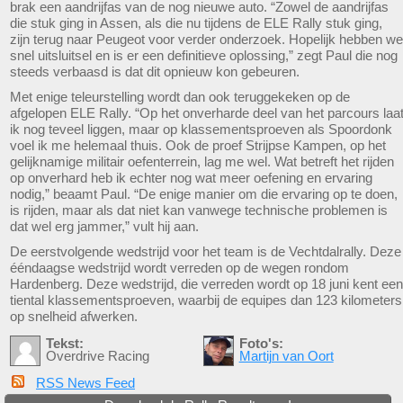
brak een aandrijfas van de nog nieuwe auto. “Zowel de aandrijfas
die stuk ging in Assen, als die nu tijdens de ELE Rally stuk ging,
zijn terug naar Peugeot voor verder onderzoek. Hopelijk hebben we
snel uitsluitsel en is er een definitieve oplossing,” zegt Paul die nog
steeds verbaasd is dat dit opnieuw kon gebeuren.
Met enige teleurstelling wordt dan ook teruggekeken op de
afgelopen ELE Rally. “Op het onverharde deel van het parcours laa
ik nog teveel liggen, maar op klassementsproeven als Spoordonk
voel ik me helemaal thuis. Ook de proef Strijpse Kampen, op het
gelijknamige militair oefenterrein, lag me wel. Wat betreft het rijden
op onverhard heb ik echter nog wat meer oefening en ervaring
nodig,” beaamt Paul. “De enige manier om die ervaring op te doen,
is rijden, maar als dat niet kan vanwege technische problemen is
dat wel erg jammer,” vult hij aan.
De eerstvolgende wedstrijd voor het team is de Vechtdalrally. Deze
ééndaagse wedstrijd wordt verreden op de wegen rondom
Hardenberg. Deze wedstrijd, die verreden wordt op 18 juni kent een
tiental klassementsproeven, waarbij de equipes dan 123 kilometers
op snelheid afwerken.
Tekst:
Foto's:
Overdrive Racing
Martijn van Oort
RSS News Feed