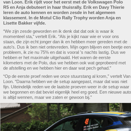
van Loon. Erik rijdt voor het eerst met de Volkswagen Polo
R5 en Anja debuteert in haar thuisrally. Erik en Davy Thierie
leren de auto kennen en worden zesde in het algemeen
klassement. In de Motul Clio Rally Trophy worden Anja en
Lisette Bakker vijfde.
“We zijn zesde geworden en ik denk dat dat ook is waar ik
momenteel sta,” vertelt Erik. “Als je kijkt naar wie er voor ons
staan, die zijn echt jonger dan ik en hebben meer gereden met de
auto’s. Dus ik ben niet ontevreden. Mijn ogen blijven een beetje een
probleem, ik zie nu 75% en dat is vooral ’s nachts lastig. Dus we
hebben er het maximale uitgehaald. Het waren de eerste
kilometers met de Polo, dus we hebben ook wat geprobeerd met
de afstelling en we hebben hier en daar wat pech gehad.”
“Op de eerste proef reden we onze stuurstang al krom,” vertelt Van
Loon. “Daarna hebben we de setup aangepast, maar dat was niet
fijn. Uiteindelijk reden we de laatste proeven weer in de setup waar
we begonnen en dat beviel eigenlijk heel erg goed. Een nieuwe auto
is altijd wennen, maar we zaten er gewoon bij.”