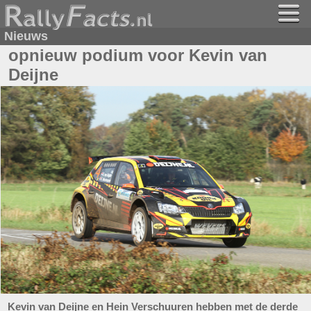
Nieuws
opnieuw podium voor Kevin van
Deijne
Kevin van Deijne en Hein Verschuuren hebben met de derde