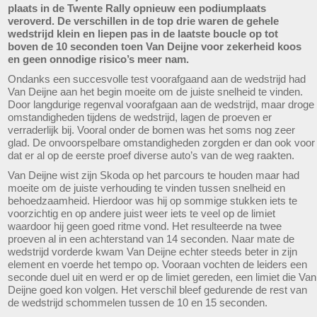
plaats in de Twente Rally opnieuw een podiumplaats
veroverd. De verschillen in de top drie waren de gehele
wedstrijd klein en liepen pas in de laatste boucle op tot
boven de 10 seconden toen Van Deijne voor zekerheid koos
en geen onnodige risico’s meer nam.
Ondanks een succesvolle test voorafgaand aan de wedstrijd had
Van Deijne aan het begin moeite om de juiste snelheid te vinden.
Door langdurige regenval voorafgaan aan de wedstrijd, maar droge
omstandigheden tijdens de wedstrijd, lagen de proeven er
verraderlijk bij. Vooral onder de bomen was het soms nog zeer
glad. De onvoorspelbare omstandigheden zorgden er dan ook voor
dat er al op de eerste proef diverse auto’s van de weg raakten.
Van Deijne wist zijn Skoda op het parcours te houden maar had
moeite om de juiste verhouding te vinden tussen snelheid en
behoedzaamheid. Hierdoor was hij op sommige stukken iets te
voorzichtig en op andere juist weer iets te veel op de limiet
waardoor hij geen goed ritme vond. Het resulteerde na twee
proeven al in een achterstand van 14 seconden. Naar mate de
wedstrijd vorderde kwam Van Deijne echter steeds beter in zijn
element en voerde het tempo op. Vooraan vochten de leiders een
seconde duel uit en werd er op de limiet gereden, een limiet die Van
Deijne goed kon volgen. Het verschil bleef gedurende de rest van
de wedstrijd schommelen tussen de 10 en 15 seconden.