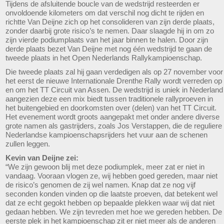
Tijdens de afsluitende boucle van de wedstrijd resteerden er
onvoldoende kilometers om dat verschil nog dicht te rijden en
richtte Van Deijne zich op het consolideren van zijn derde plaats,
zonder daarbij grote risico’s te nemen. Daar slaagde hij in om zo
zijn vierde podiumplaats van het jaar binnen te halen. Door zijn
derde plaats bezet Van Deijne met nog één wedstrijd te gaan de
tweede plaats in het Open Nederlands Rallykampioenschap.
Die tweede plaats zal hij gaan verdedigen als op 27 november voor
het eerst de nieuwe Internationale Drenthe Rally wordt verreden op
en om het TT Circuit van Assen. De wedstrijd is uniek in Nederland
aangezien deze een mix biedt tussen traditionele rallyproeven in
het buitengebied en doorkomsten over (delen) van het TT Circuit.
Het evenement wordt groots aangepakt met onder andere diverse
grote namen als gastrijders, zoals Jos Verstappen, die de reguliere
Nederlandse kampioenschapsrijders het vuur aan de schenen
zullen leggen.
Kevin van Deijne zei:
“We zijn gewoon blij met deze podiumplek, meer zat er niet in
vandaag. Vooraan vlogen ze, wij hebben goed gereden, maar niet
de risico’s genomen de zij wel namen. Knap dat ze nog vijf
seconden konden vinden op die laatste proeven, dat betekent wel
dat ze echt gegokt hebben op bepaalde plekken waar wij dat niet
gedaan hebben. We zijn tevreden met hoe we gereden hebben. De
eerste plek in het kampioenschap zit er niet meer als de anderen