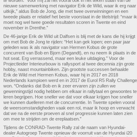
te worden. “Voor mij zal het vooral ook in het teken staan van de
nieuwe samenwerking met navigator Erik de Wild, waar ik erg naar
uitkijk,” aldus Bob de Jong, die met twee overwinningen en een
tweede plaats er relatief het beste voorstaat in de titelstrijd: “maar ik
moet nog wel twee goede resultaten scoren in Twente en eind
november in Drenthe.”
De 46-jarige Erik de Wild uit Dalfsen is blij met de kans die hij krijgt
om met Bob de Jong te rijden: “Het kan gek lopen; een paar jaar
geleden was ik als navigator van Hermen Kobus de grote
concurrent van Bob en Bjorn (Degandt), en nu neem ik plaats in de
hot seat. Erg verrassend, maar een leuke uitdaging.” Voor de
Projectleider Interieurbouw is rallysport al twee decennia zijn grote
hobby, naast mountainbiken. Zijn grootste successen behaalde
Erik de Wild met Hermen Kobus, waar hij in 2017 en 2018
Nederlands kampioen werd en in 2017 de Eurol R5 Rally Challenge
won. “Ondanks dat Bob en ik zeer ervaren zijn zullen we
gewenningstijd nodig hebben om elkaar in rallytaal en gewoontes te
leren begrijpen. Hoe sneller we dat voor elkaar krijgen hoe sneller
we kunnen duelleren met de concurrentie. In Twente spelen vooral
de weersomstandigheden vaak een rol, maar ik hoop en verwacht
dat we na de eerste proeven al snel progressie kunnen laten zien
om mee te strijden om de ereplaatsen.”
Tijdens de CONRAD-Twente Rally zal de naam van Hyundai-
dealer Autogroep Twente opnieuw de voorruit van de Hyundai i20