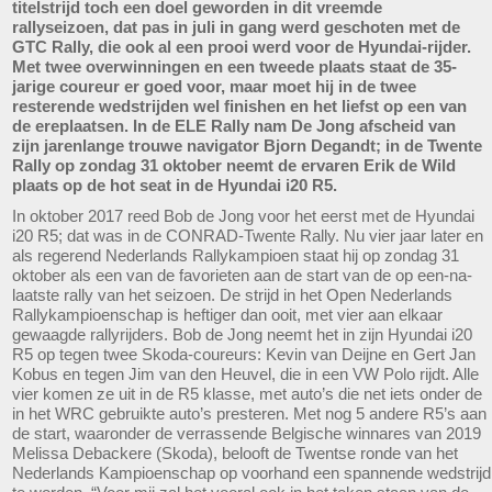
titelstrijd toch een doel geworden in dit vreemde
rallyseizoen, dat pas in juli in gang werd geschoten met de
GTC Rally, die ook al een prooi werd voor de Hyundai-rijder.
Met twee overwinningen en een tweede plaats staat de 35-
jarige coureur er goed voor, maar moet hij in de twee
resterende wedstrijden wel finishen en het liefst op een van
de ereplaatsen. In de ELE Rally nam De Jong afscheid van
zijn jarenlange trouwe navigator Bjorn Degandt; in de Twente
Rally op zondag 31 oktober neemt de ervaren Erik de Wild
plaats op de hot seat in de Hyundai i20 R5.
In oktober 2017 reed Bob de Jong voor het eerst met de Hyundai
i20 R5; dat was in de CONRAD-Twente Rally. Nu vier jaar later en
als regerend Nederlands Rallykampioen staat hij op zondag 31
oktober als een van de favorieten aan de start van de op een-na-
laatste rally van het seizoen. De strijd in het Open Nederlands
Rallykampioenschap is heftiger dan ooit, met vier aan elkaar
gewaagde rallyrijders. Bob de Jong neemt het in zijn Hyundai i20
R5 op tegen twee Skoda-coureurs: Kevin van Deijne en Gert Jan
Kobus en tegen Jim van den Heuvel, die in een VW Polo rijdt. Alle
vier komen ze uit in de R5 klasse, met auto’s die net iets onder de
in het WRC gebruikte auto’s presteren. Met nog 5 andere R5’s aan
de start, waaronder de verrassende Belgische winnares van 2019
Melissa Debackere (Skoda), belooft de Twentse ronde van het
Nederlands Kampioenschap op voorhand een spannende wedstrijd