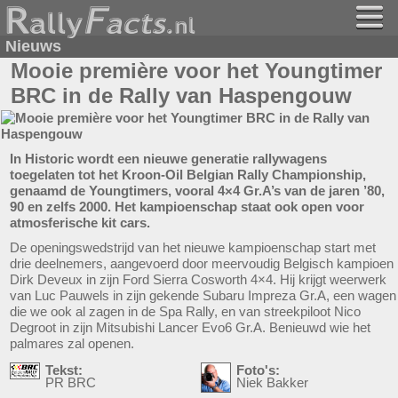
Nieuws
Mooie première voor het Youngtimer
BRC in de Rally van Haspengouw
In Historic wordt een nieuwe generatie rallywagens
toegelaten tot het Kroon-Oil Belgian Rally Championship,
genaamd de Youngtimers, vooral 4×4 Gr.A’s van de jaren ’80,
90 en zelfs 2000. Het kampioenschap staat ook open voor
atmosferische kit cars.
De openingswedstrijd van het nieuwe kampioenschap start met
drie deelnemers, aangevoerd door meervoudig Belgisch kampioen
Dirk Deveux in zijn Ford Sierra Cosworth 4×4. Hij krijgt weerwerk
van Luc Pauwels in zijn gekende Subaru Impreza Gr.A, een wagen
die we ook al zagen in de Spa Rally, en van streekpiloot Nico
Degroot in zijn Mitsubishi Lancer Evo6 Gr.A. Benieuwd wie het
palmares zal openen.
Tekst:
Foto's:
PR BRC
Niek Bakker