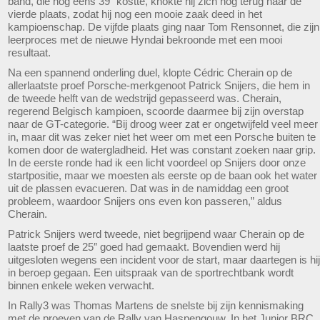
band, die nog eens 39″ kostte, knokte hij zich nog terug naar de
vierde plaats, zodat hij nog een mooie zaak deed in het
kampioenschap. De vijfde plaats ging naar Tom Rensonnet, die zijn
leerproces met de nieuwe Hyndai bekroonde met een mooi
resultaat.
Na een spannend onderling duel, klopte Cédric Cherain op de
allerlaatste proef Porsche-merkgenoot Patrick Snijers, die hem in
de tweede helft van de wedstrijd gepasseerd was. Cherain,
regerend Belgisch kampioen, scoorde daarmee bij zijn overstap
naar de GT-categorie. “Bij droog weer zat er ongetwijfeld veel meer
in, maar dit was zeker niet het weer om met een Porsche buiten te
komen door de watergladheid. Het was constant zoeken naar grip.
In de eerste ronde had ik een licht voordeel op Snijers door onze
startpositie, maar we moesten als eerste op de baan ook het water
uit de plassen evacueren. Dat was in de namiddag een groot
probleem, waardoor Snijers ons even kon passeren,” aldus
Cherain.
Patrick Snijers werd tweede, niet begrijpend waar Cherain op de
laatste proef de 25″ goed had gemaakt. Bovendien werd hij
uitgesloten wegens een incident voor de start, maar daartegen is hij
in beroep gegaan. Een uitspraak van de sportrechtbank wordt
binnen enkele weken verwacht.
In Rally3 was Thomas Martens de snelste bij zijn kennismaking
met de proeven van de Rally van Haspengouw. In het Junior BRC