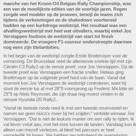
manche van het Kroon-Oil Belgian Rally Championship, was
een van de moeilijkste edities van de voorbije jaren. Regen
zorgde veel modder op de proeven, terwijl de teams zich
tijdens de verkenningen en de shakedown voorbereid
hadden op een kurkdroge wedstrijd. Het resultaat was een
afvallingswedstrijd met heel wat uitvallers, waarbij enkel Jos
Verstappen foutloos de wedstrijd van start tot finish
domineerde. De vroegere F1-coureur onderstreepte daarmee
nog eens zijn titelambities.
In het begin van de wedstrijd zorgde Emile Breittmayer voor de
verrassing. De Brusselaar reed de allereerste snelste tijd met zijn
Citroën C3 Rally2 op de eerste proef, voor Jos Verstappen. Op de
tweede proef was Verstappen een fractie sneller. Helaas ging
Breittmayer op de volgende proef hard van de baan. Vanaf dat
moment kon Jos Verstappen de wedstrijd controleren, want hij
sloot de eerste lus af met 28″9 voorsprong op Frederic Miclotte en
29″9 op Niels Reynvoet, die zijn draai nog moest vinden in de
nieuwe Hyundai i20 Rally2.
“Vanaf de tweede ronde reed ik met een tweede reservewiel en
namen we geen risico’s meer bij het snijden,” vertelde winnaar Jos
Verstappen. “Dat is niet de leukste manier om een rally te rijden. Ik
val liever voluit aan, met het mes tussen de tanden. Vandaag kon i
alleen van mezelf verliezen, al bleef het parcours er heel
verraderlijk bij liggen. We hebben gecontroleerd de overwinning