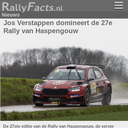
Nieuws
Jos Verstappen domineert de 27e
Rally van Haspengouw
De 27ste editie van de Rally van Haspengouw, de eerste