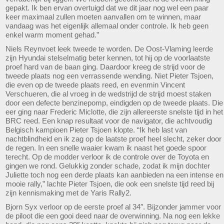
gepakt. Ik ben ervan overtuigd dat we dit jaar nog wel een paar
keer maximaal zullen moeten aanvallen om te winnen, maar
vandaag was het eigenlijk allemaal onder controle. Ik heb geen
enkel warm moment gehad.”
Niels Reynvoet leek tweede te worden. De Oost-Vlaming leerde
zijn Hyundai stelselmatig beter kennen, tot hij op de voorlaatste
proef hard van de baan ging. Daardoor kreeg de strijd voor de
tweede plaats nog een verrassende wending. Niet Pieter Tsjoen,
die even op de tweede plaats reed, en evenmin Vincent
Verschueren, die al vroeg in de wedstrijd de strijd moest staken
door een defecte benzinepomp, eindigden op de tweede plaats. Die
eer ging naar Frederic Miclotte, die zijn allereerste snelste tijd in het
BRC reed. Een knap resultaat voor de navigator, die achtvoudig
Belgisch kampioen Pieter Tsjoen klopte. “Ik heb last van
nachtblindheid en ik zag op de laatste proef heel slecht, zeker door
de regen. In een snelle waaier kwam ik naast het goede spoor
terecht. Op de modder verloor ik de controle over de Toyota en
gingen we rond. Gelukkig zonder schade, zodat ik mijn dochter
Juliette toch nog een derde plaats kan aanbieden na een intense en
mooie rally,” lachte Pieter Tsjoen, die ook een snelste tijd reed bij
zijn kennismaking met de Yaris Rally2.
Bjorn Syx verloor op de eerste proef al 34″. Bijzonder jammer voor
de piloot die een gooi deed naar de overwinning. Na nog een lekke