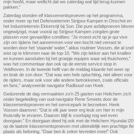
mijn hoofd, maar wellicht dat we zaterdag wat tijd terug kunnen
pakken.”
Zaterdag stonden elf klassementsproeven op het programma,
onder meer op het Defensieterrein Strijpse Kampen in Oirschot en
het Industrieterrein Ekkersrijt bij Son. Die pure asfaltproeven bleven
ongewijzigd, maar vooral op Strijpse Kampen zorgden grote
plassen voor gevaarlijke condities: “Je moest echt op je qui vive
zijn om tijdens het aanremmen voor een bocht niet verrast te
worden door het ‘staande’ water,” aldus routinier Vossen, die al snel
wist op te klimmen naar de top-10. “We zijn lekker aan het knallen
en kunnen aansluiten bij het groepje equipes waar wij thuishoren,”
was het commentaar dan ook op de eerste service stop in
Veldhoven. In de tweede helft van de middag klaarde het weer op
en brak de zon door: “Dat was een hele opluchting, niet alleen voor
de rijders, maar ook voor alle andere betrokkenen, zoals officials
en fans,” analyseerde navigator Radboud van Hoek.
Gedurende de dag vermaakten zo’n 25 gasten van Helichem zich
onder begeleiding van oud-navigator Rene Smeets door de
klassementsproeven en het servicepark te bezoeken. Henk
Vossen daarover: “Dat is elk jaar weer erg leuk om hier in mijn
thuisrally te ervaren. Daarom blijf ik voorlopig nog wel even
doorgaan.” En doorgaan deed hij ook met de Helichem Hyundai i20
op de laatste klassementsproeven met uiteindelijk een prachtige 8e
plaats als beloning. “Daar ben ik zeker tevreden mee!” Ook