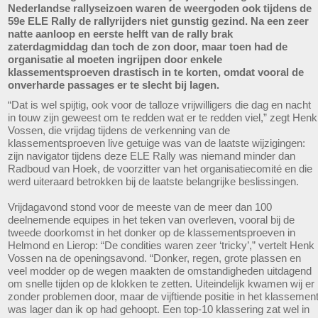
Nederlandse rallyseizoen waren de weergoden ook tijdens de
59e ELE Rally de rallyrijders niet gunstig gezind. Na een zeer
natte aanloop en eerste helft van de rally brak
zaterdagmiddag dan toch de zon door, maar toen had de
organisatie al moeten ingrijpen door enkele
klassementsproeven drastisch in te korten, omdat vooral de
onverharde passages er te slecht bij lagen.
“Dat is wel spijtig, ook voor de talloze vrijwilligers die dag en nacht
in touw zijn geweest om te redden wat er te redden viel,” zegt Henk
Vossen, die vrijdag tijdens de verkenning van de
klassementsproeven live getuige was van de laatste wijzigingen:
zijn navigator tijdens deze ELE Rally was niemand minder dan
Radboud van Hoek, de voorzitter van het organisatiecomité en die
werd uiteraard betrokken bij de laatste belangrijke beslissingen.
Vrijdagavond stond voor de meeste van de meer dan 100
deelnemende equipes in het teken van overleven, vooral bij de
tweede doorkomst in het donker op de klassementsproeven in
Helmond en Lierop: “De condities waren zeer ‘tricky’,” vertelt Henk
Vossen na de openingsavond. “Donker, regen, grote plassen en
veel modder op de wegen maakten de omstandigheden uitdagend
om snelle tijden op de klokken te zetten. Uiteindelijk kwamen wij er
zonder problemen door, maar de vijftiende positie in het klassemen
was lager dan ik op had gehoopt. Een top-10 klassering zat wel in