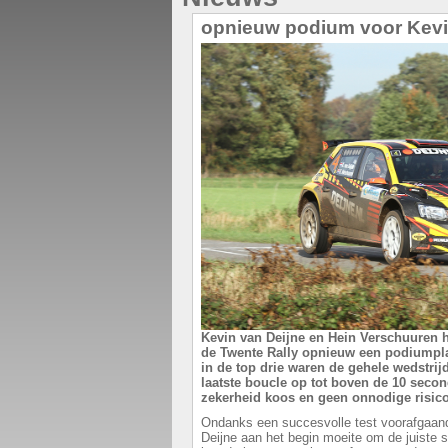
opnieuw podium voor Kevi
Kevin van Deijne en Hein Verschuuren h
de Twente Rally opnieuw een podiumpla
in de top drie waren de gehele wedstrijd
laatste boucle op tot boven de 10 seco
zekerheid koos en geen onnodige risic
Ondanks een succesvolle test voorafgaand
Deijne aan het begin moeite om de juiste s