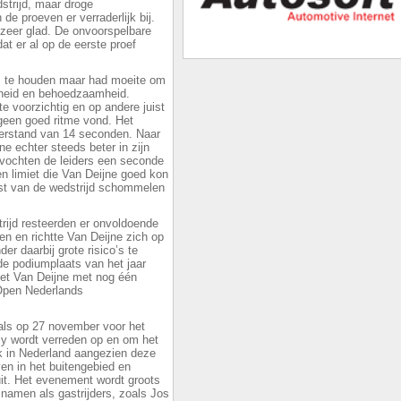
strijd, maar droge
de proeven er verraderlijk bij.
zeer glad. De onvoorspelbare
t er al op de eerste proef
rs te houden maar had moeite om
elheid en behoedzaamheid.
e voorzichtig en op andere juist
 geen goed ritme vond. Het
terstand van 14 seconden. Naar
e echter steeds beter in zijn
vochten de leiders een seconde
en limiet die Van Deijne goed kon
est van de wedstrijd schommelen
trijd resteerden er onvoldoende
den en richtte Van Deijne zich op
er daarbij grote risico’s te
de podiumplaats van het jaar
ezet Van Deijne met nog één
 Open Nederlands
 als op 27 november voor het
lly wordt verreden op en om het
ek in Nederland aangezien deze
ven in het buitengebied en
it. Het evenement wordt groots
namen als gastrijders, zoals Jos