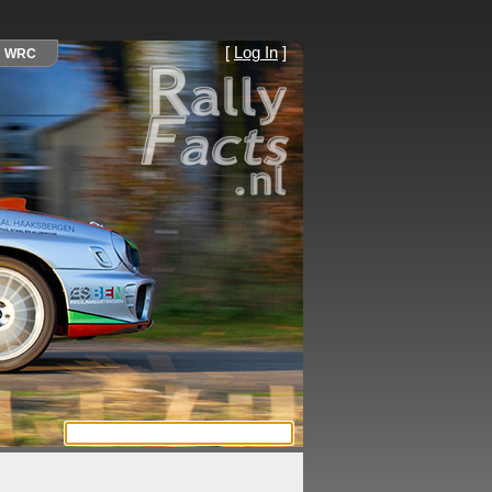
[
Log In
]