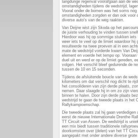
langdurige regenval voorafgaan aan de wed
omstandigheden tijdens de wedstrijd, lagen 
Vooral onder de bomen was het soms nog 
omstandigheden zorgden er dan ook voor da
diverse auto’s van de weg raakten.
Van Deijne wist zijn Skoda op het parcou
de juiste verhouding te vinden tussen sn
Hierdoor was hij op sommige stukken iets t
weer iets te veel op de limiet waardoor hij
resulteerde na twee proeven al in een ach
mate de wedstrijd vorderde kwam Van Deijn
element en voerde het tempo op. Vooraan 
duel uit en werd er op de limiet gereden, e
volgen. Het verschil bleef gedurende de r
tussen de 10 en 15 seconden.
Tijdens de afsluitende boucle van de weds
kilometers om dat verschil nog dicht te rij
het consolideren van zijn derde plaats, zond
nemen. Daar slaagde hij in om zo zijn vier
binnen te halen. Door zijn derde plaats b
wedstrijd te gaan de tweede plaats in het
Rallykampioenschap.
Die tweede plaats zal hij gaan verdedigen
eerst de nieuwe Internationale Drenthe Ra
TT Circuit van Assen. De wedstrijd is uni
een mix biedt tussen traditionele rallyproe
doorkomsten over (delen) van het TT Circu
aangepakt met onder andere diverse grote 