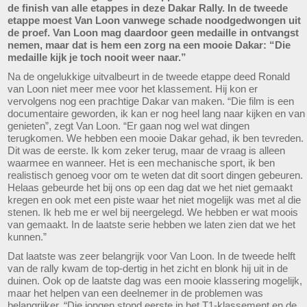
de finish van alle etappes in deze Dakar Rally. In de tweede
etappe moest Van Loon vanwege schade noodgedwongen uit
de proef. Van Loon mag daardoor geen medaille in ontvangst
nemen, maar dat is hem een zorg na een mooie Dakar: “Die
medaille kijk je toch nooit weer naar.”
Na de ongelukkige uitvalbeurt in de tweede etappe deed Ronald
van Loon niet meer mee voor het klassement. Hij kon er
vervolgens nog een prachtige Dakar van maken. “Die film is een
documentaire geworden, ik kan er nog heel lang naar kijken en van
genieten”, zegt Van Loon. “Er gaan nog wel wat dingen
terugkomen. We hebben een mooie Dakar gehad, ik ben tevreden.
Dit was de eerste. Ik kom zeker terug, maar de vraag is alleen
waarmee en wanneer. Het is een mechanische sport, ik ben
realistisch genoeg voor om te weten dat dit soort dingen gebeuren.
Helaas gebeurde het bij ons op een dag dat we het niet gemaakt
kregen en ook met een piste waar het niet mogelijk was met al die
stenen. Ik heb me er wel bij neergelegd. We hebben er wat moois
van gemaakt. In de laatste serie hebben we laten zien dat we het
kunnen.”
Dat laatste was zeer belangrijk voor Van Loon. In de tweede helft
van de rally kwam de top-dertig in het zicht en blonk hij uit in de
duinen. Ook op de laatste dag was een mooie klassering mogelijk,
maar het helpen van een deelnemer in de problemen was
belangrijker. “Die jongen stond eerste in het T1-klassement en de