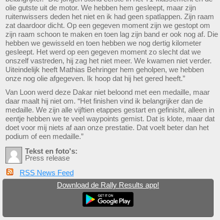
olie gutste uit de motor. We hebben hem gesleept, maar zijn
ruitenwissers deden het niet en ik had geen spatlappen. Zijn raam
zat daardoor dicht. Op een gegeven moment zijn we gestopt om
zijn raam schoon te maken en toen lag zijn band er ook nog af. Die
hebben we gewisseld en toen hebben we nog dertig kilometer
gesleept. Het werd op een gegeven moment zo slecht dat we
onszelf vastreden, hij zag het niet meer. We kwamen niet verder.
Uiteindelijk heeft Mathias Behringer hem geholpen, we hebben
onze nog olie afgegeven. Ik hoop dat hij het gered heeft.”
Van Loon werd deze Dakar niet beloond met een medaille, maar
daar maalt hij niet om. “Het finishen vind ik belangrijker dan de
medaille. We zijn alle vijftien etappes gestart en gefinisht, alleen in
eentje hebben we te veel waypoints gemist. Dat is klote, maar dat
doet voor mij niets af aan onze prestatie. Dat voelt beter dan het
podium of een medaille.”
Tekst en foto's:
Press release
RSS News Feed
Download de Rally Results app!