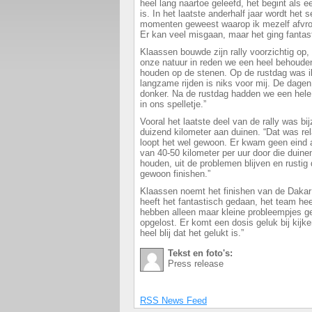
heel lang naartoe geleefd, het begint als e
is. In het laatste anderhalf jaar wordt het s
momenten geweest waarop ik mezelf afvro
Er kan veel misgaan, maar het ging fantast
Klaassen bouwde zijn rally voorzichtig op,
onze natuur in reden we een heel behoude
houden op de stenen. Op de rustdag was ik
langzame rijden is niks voor mij. De dagen 
donker. Na de rustdag hadden we een he
in ons spelletje.”
Vooral het laatste deel van de rally was bi
duizend kilometer aan duinen. “Dat was re
loopt het wel gewoon. Er kwam geen eind 
van 40-50 kilometer per uur door die duine
houden, uit de problemen blijven en rustig
gewoon finishen.”
Klaassen noemt het finishen van de Dakar
heeft het fantastisch gedaan, het team he
hebben alleen maar kleine probleempjes geh
opgelost. Er komt een dosis geluk bij kijke
heel blij dat het gelukt is.”
Tekst en foto's:
Press release
RSS News Feed