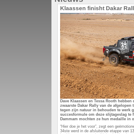
Klaassen finisht Dakar Rall
Dave Klaassen en Tessa Rooth hebben de
zwaarste Dakar Rally van de afgelopen 
tegen zijn natuur in behouden te werk 
succesformule om deze slijtageslag te 
Dammam mochten ze hun medaille in o
“Hier doe je het voor”, zegt een geëmotio
34ste werd in de afsluitende etappe van 1