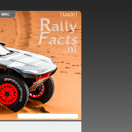
[
Log In
]