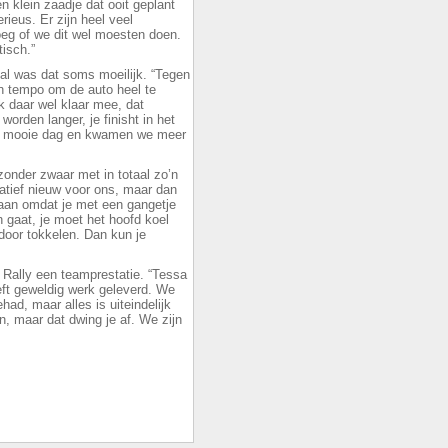
en klein zaadje dat ooit geplant
erieus. Er zijn heel veel
eg of we dit wel moesten doen.
isch.”
 al was dat soms moeilijk. “Tegen
n tempo om de auto heel te
 daar wel klaar mee, dat
worden langer, je finisht in het
le mooie dag en kwamen we meer
jzonder zwaar met in totaal zo’n
latief nieuw voor ons, maar dan
aan omdat je met een gangetje
n gaat, je moet het hoofd koel
 door tokkelen. Dan kun je
 Rally een teamprestatie. “Tessa
eft geweldig werk geleverd. We
ad, maar alles is uiteindelijk
n, maar dat dwing je af. We zijn