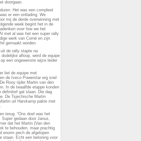
oet doorgaan.
rduren. Het was een compleet
 was er een ontlading. We
oor mij de derde overwinning met
olgende week begint het in de
nadenken over hoe we het
l met al was het een super rally
ldige werk van Corné en zijn
hil gemaakt worden.
uit de rally stapte na
 dodelijke afloop, werd de equipe
p een ongewenste wijze leider
r liet de equipe met
en de Iveco Powerstar erg snel
De Rooy rijder Martin van den
n. In de twaalfde etappe konden
definitief gat slaan. Die dag
ge. De Tsjechische Martin
 Martin uit Harskamp pakte met
.
en terug. “Ons doel was het
. Super gedaan door Janus,
mer dat het Martin (Van den
plek te behouden, maar prachtig
ad enorm pech de afgelopen
te staan. Echt een beloning voor