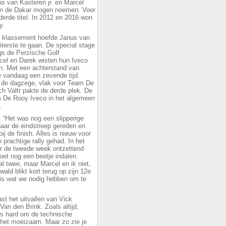
s van Kasteren jr. en Marcel
 van de Dakar mogen noemen. Voor
derde titel. In 2012 en 2016 won
y.
n klassement hoefde Janus van
uiterste te gaan. De special stage
ngs de Perzische Golf
cel en Darek wisten hun Iveco
en. Met een achterstand van
e vandaag een zevende tijd.
te de dagzege, vlak voor Team De
ch Valtr pakte de derde plek. De
m De Rooy Iveco in het algemeen
.
l: “Het was nog een slipperige
 naar de eindstreep gereden en
j de finish. Alles is nieuw voor
 prachtige rally gehad. In het
ar de tweede week ontzettend
oet nog een beetje indalen.
 al twee, maar Marcel en ik niet,
ld blikt kort terug op zijn 12e
 is wat we nodig hebben om te
t het uitvallen van Vick
Van den Brink. Zoals altijd,
rs hard om de technische
g het moeizaam. Maar zo zie je