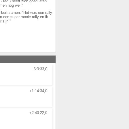
- red.) heeft zich goed laten
omen nog wel.”
e kort samen: “Het was een rally
 een super mooie rally en ik
 zijn.”
6:3:33,0
+1:14:34,0
+2:40:22,0