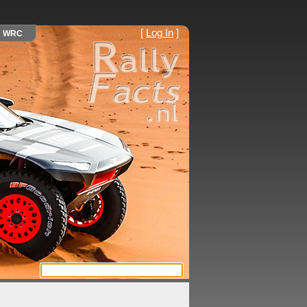
[
Log In
]