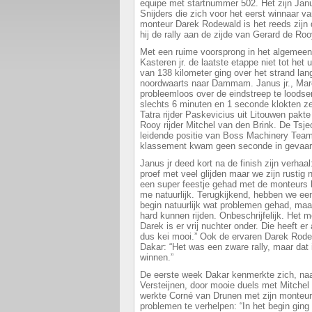
equipe met startnummer 502. Het zijn Janu
Snijders die zich voor het eerst winnaar
monteur Darek Rodewald is het reeds zijn 
hij de rally aan de zijde van Gerard de Roo
Met een ruime voorsprong in het algemee
Kasteren jr. de laatste etappe niet tot het 
van 138 kilometer ging over het strand la
noordwaarts naar Dammam. Janus jr., Mar
probleemloos over de eindstreep te loods
slechts 6 minuten en 1 seconde klokten z
Tatra rijder Paskevicius uit Litouwen pak
Rooy rijder Mitchel van den Brink. De Tsje
leidende positie van Boss Machinery Tea
klassement kwam geen seconde in gevaar
Janus jr deed kort na de finish zijn verhaa
proef met veel glijden maar we zijn rustig
een super feestje gehad met de monteurs bi
me natuurlijk. Terugkijkend, hebben we een
begin natuurlijk wat problemen gehad, ma
hard kunnen rijden. Onbeschrijfelijk. Het m
Darek is er vrij nuchter onder. Die heeft er
dus kei mooi.” Ook de ervaren Darek Rodewa
Dakar: “Het was een zware rally, maar dat
winnen.”
De eerste week Dakar kenmerkte zich, naas
Versteijnen, door mooie duels met Mitchel 
werkte Corné van Drunen met zijn monteu
problemen te verhelpen: “In het begin gin