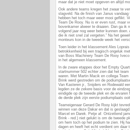
maar dat je niet moet opgeven en altijd m
Ook andere teams kregen het zwaar te ve
slagveld. Na de finish van Janus vandaag
hebben het toch maar weer mooi geflikt. V
Team De Rooy. Nu is er even rust, maar v
bovenkamer alweer te draaien. Dan ga ik 
volgend jaar nog weer beter kunnen doen. A
die ik niet snel zal vergeten.” Na het gewe
monteurs kon in de tweede week het versc
Toen leider in het klassement Ales Loprais 
betrokkenheid bij een tragisch ongeluk met
van Boss Machinery Team De Rooy Iveco o
in het algemeen klassement.
In de zware etappes door het Empty Quarte
startnummer 502 echter zien dat het team 
waren. Met Martin Macik en collega Team 
Brink werd gestreden om de podiumplaatse
Van Kasteren jr., Snijders en Rodewald een 
legden ze de zekere basis voor de eindze
eindigde op de tweede plek en de ervaren
de derde plek zijn eerste podiumplaats ooit
Teameigenaar Gerard De Rooy kijkt tevred
winnen van deze Dakar en dat is geslaagd
Marcel en Darek. Petje af. Ontzettend jam
Brink - red.) niet gelukt is om de tweede 
om hem toch op het podium te zien. Hij h
dagen en heeft het echt verdient om daar 