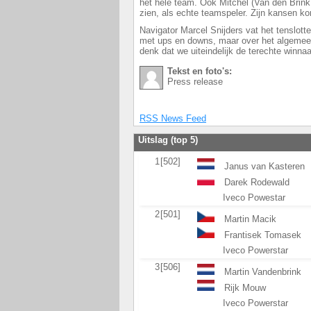
het hele team. Ook Mitchel (Van den Brink 
zien, als echte teamspeler. Zijn kansen k
Navigator Marcel Snijders vat het tenslott
met ups en downs, maar over het algemeen
denk dat we uiteindelijk de terechte winnaar
Tekst en foto's:
Press release
RSS News Feed
Uitslag (top 5)
1
[502]
Janus van Kasteren
Darek Rodewald
Iveco Powestar
2
[501]
Martin Macik
Frantisek Tomasek
Iveco Powerstar
3
[506]
Martin Vandenbrink
Rijk Mouw
Iveco Powerstar