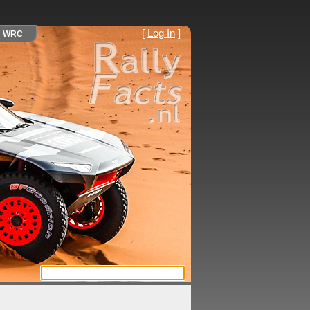
[
Log In
]