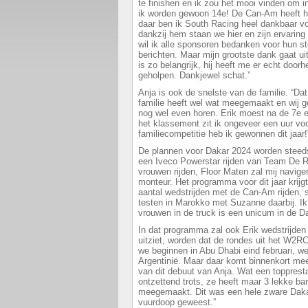
te finishen en ik zou het mooi vinden om 
ik worden gewoon 14e! De Can-Am heeft he
daar ben ik South Racing heel dankbaar v
dankzij hem staan we hier en zijn ervaring
wil ik alle sponsoren bedanken voor hun st
berichten. Maar mijn grootste dank gaat uit
is zo belangrijk, hij heeft me er echt doo
geholpen. Dankjewel schat.”
Anja is ook de snelste van de familie. “Dat
familie heeft wel wat meegemaakt en wij ge
nog wel even horen. Erik moest na de 7e 
het klassement zit ik ongeveer een uur voo
familiecompetitie heb ik gewonnen dit jaar!
De plannen voor Dakar 2024 worden steeds
een Iveco Powerstar rijden van Team De R
vrouwen rijden, Floor Maten zal mij navi
monteur. Het programma voor dit jaar krijg
aantal wedstrijden met de Can-Am rijden, 
testen in Marokko met Suzanne daarbij. Ik h
vrouwen in de truck is een unicum in de Da
In dat programma zal ook Erik wedstrijden 
uitziet, worden dat de rondes uit het W2R
we beginnen in Abu Dhabi eind februari, 
Argentinië. Maar daar komt binnenkort mee
van dit debuut van Anja. Wat een toppresta
ontzettend trots, ze heeft maar 3 lekke b
meegemaakt. Dit was een hele zware Daka
vuurdoop geweest.”