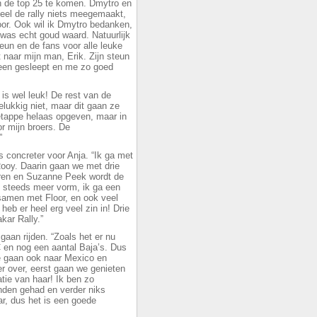
in de top 25 te komen. Dmytro en
el de rally niets meegemaakt,
oor. Ook wil ik Dmytro bedanken,
 was echt goud waard. Natuurlijk
eun en de fans voor alle leuke
 naar mijn man, Erik. Zijn steun
rheen gesleept en me zo goed
 is wel leuk! De rest van de
lukkig niet, maar dit gaan ze
etappe helaas opgeven, maar in
r mijn broers. De
”
 concreter voor Anja. “Ik ga met
ooy. Daarin gaan we met drie
geren en Suzanne Peek wordt de
t steeds meer vorm, ik ga een
samen met Floor, en ook veel
eb er heel erg veel zin in! Drie
kar Rally.”
gaan rijden. “Zoals het er nu
C en nog een aantal Baja’s. Dus
we gaan ook naar Mexico en
r over, eerst gaan we genieten
tie van haar! Ik ben zo
anden gehad en verder niks
r, dus het is een goede