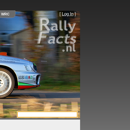
[
Log In
]