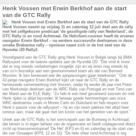
Henk Vossen met Erwin Berkhof aan de start
van de GTC Rally
Henk Vossen neemt op vrijdag 11 en zaterdag 12 juli deel aan de rally
met het zelfgekozen predicaat ‘de gezelligste rally van Nederland’, de
GTC Rally in en rond Achtmaal. De Helichem-coureur heeft de ervaren
navigator Erwin Berkhof – na eerdere succesvolle deelnames in deze
unieke Brabantse rally – opnieuw naast zich in de hot seat van de
Hyundai i20 Rally2.
Voorafgaand aan de GTC Rally ging Henk Vossen in België langs bij BMA
Rallysport voor de laatste updates aan de Hyundai i20: “Dat vind ik mooi
dat er nog steeds verbeteringen mogelijk zijn en wij leren nog steeds bij
van zo’n bezoekje aan een gerenommeerd team als dat van Bernard
Munster. Ik ben benieuwd wat die aanpassingen gaan betekenen.” Ook de
42-jarige navigator Erwin Berkhof kijkt uit naar de GTC Rally en de
hernieuwde samenwerking met Vossen, nadat hij eerder dit jaar met Peter
van Merksteijn deelnam aan de WRC Rally van Portugal en met Timo van
der Marel aan de ELE Rally: “Zo heb ik een heel gevarieerd seizoen en met
Henk rijden is altijd bijzonder. Ik bewaar goede herinneringen aan onze
WRC-deelnames zoals in Monte Carlo en Duitsland en heb respect voor
Henk’s passie voor de rallysport – hij en zijn team pakken het altijd heel
serieus aan, maar dat gaat niet ten koste van het genieten van de sport.”
Uniek aan de GTC Rally is het servicepark aan de Buntweg in Achtmaal;
dat terrein is in eigen beheer van de organisatie en biedt vrijdagavond direct
zicht op klassementsproef ‘De Hel’ (KP3 en 6) en zaterdag op de start van
die van Ostaaijen (KP9, 12 en 15). “De hele sfeer rond Achtmaal is erg