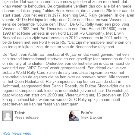
bijzonder. Dat was bijna een halve eeuw geleden al zo en men heeft dat
knap weten te behouden. De organisatie verdient dan ook alle lof en mede
daarom rijd ik er graag,” aldus Henk Vossen, die al voor de 28e keer aan de
start staat, voor het eerst in 1977, toen nog BAC Rally geheten. In die jaren
voerde KP De Hel bijna letterlijk door Café den Thuur en won Vossen al
eens de befaamde ‘Coupe den Thuur’. De GTC Rally werd een prooi voor
Vossen in 1982 (met Pie Theunissen in een Ford Escort RS1800) en in
1998 (met René Smeets in een Ford Escort RS Cosworth). Met Erwin
Berkhof aan zijn zijde werd Vossen in 2019 zevende en in 2021 achtste,
beide keren met een Ford Fiesta R5. “Dat zijn memorabele momenten om
op terug te kijken,” zegt de nestor van de Nederlandse rallysport.
De ‘Nacht van Achtmaal’ bestaat al 40 jaar en dat wordt gevierd met een
schitterend internationaal startveld en een gezellige feestavond na de finish
om de rally af te sluiten. Onderdeel van de festiviteiten is dat er naast de
wedstrijd een ‘WRC Demo’ wordt georganiseerd. Een drietal exclusieve
Subaru World Rally Cars zullen de rallyfans alvast opwarmen voor het
spektakel van de equipes die na hen over de proeven razen. Alle toppers
uit het Open Nederlands Rallykampioenschap komen aan de start in
Achtmaal, aangevoerd door Dennis Rostek, de Duitse Skoda-rijder die als
regerend kampioen ook leider is in de titelstrijd van dit jaar. De wedstrijd
gaat vrijdag van start om 19:00 uur. Vierentwintig uur, 15 proeven en 160
km op snelheid later weten we wie de GTC Rally op zijn naam heeft
geschreven en kan het feest van start gaan.
Tekst:
Foto's:
Press release
Niek Bakker
RSS News Feed