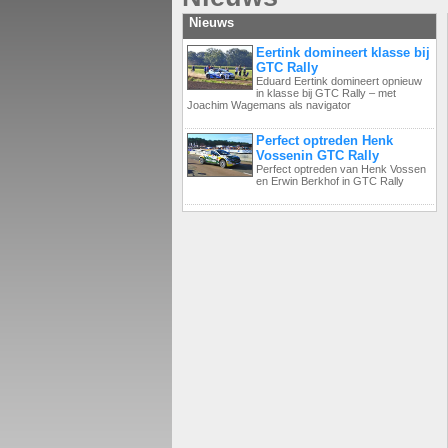
Nieuws
Eertink domineert klasse bij
GTC Rally
Eduard Eertink domineert opnieuw
in klasse bij GTC Rally – met
Joachim Wagemans als navigator
Perfect optreden Henk
Vossenin GTC Rally
Perfect optreden van Henk Vossen
en Erwin Berkhof in GTC Rally