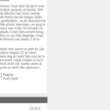
annend, maar door de pech voor
 deze gisteren al beslist. Met
 de Mevius had Sainz weinig
e finish van de etappe rijden.
t goedmaken, na de dramatische
 3de plaats algemeen, en ging er
 Mevius was maar 10 minuten en
plaats in het klassement terug
kte zo zijn 5de dagzege, maar
de Mevius van plaats 2 af te
aats met verve en pakt bij zijn
tijdens etappe 12 en werd
oede dag en werd 3de met de X-
lassement, maat zorgde zo toch
erit sloot zijn sterke week af
Toyota en werd 4de algemeen.
Foto's:
Audi Sport
15:18,0