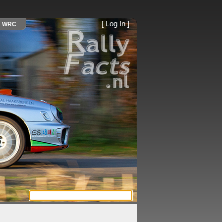
[
Log In
]