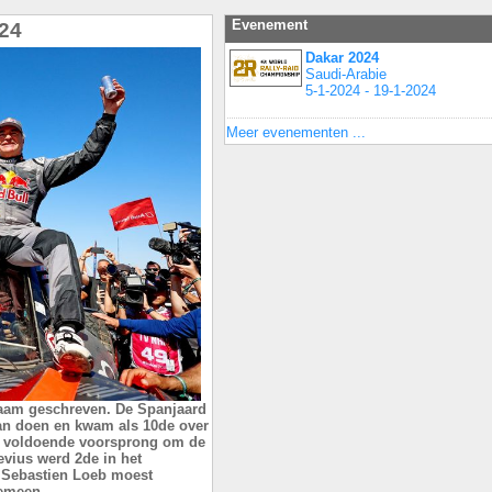
Evenement
024
Dakar 2024
Saudi-Arabie
5-1-2024 - 19-1-2024
Meer evenementen ...
naam geschreven. De Spanjaard
aan doen en kwam als 10de over
ad voldoende voorsprong om de
evius werd 2de in het
 Sebastien Loeb moest
emeen.