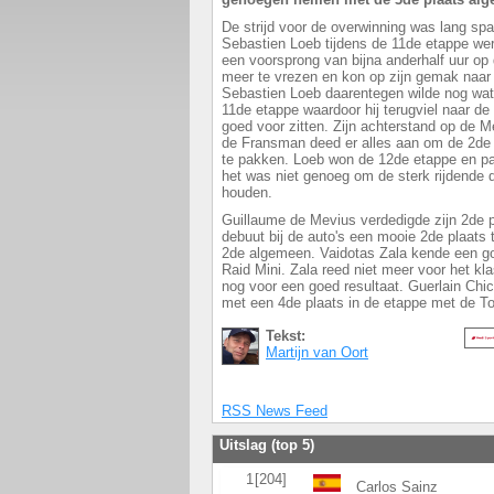
De strijd voor de overwinning was lang sp
Sebastien Loeb tijdens de 11de etappe werd
een voorsprong van bijna anderhalf uur op
meer te vrezen en kon op zijn gemak naar d
Sebastien Loeb daarentegen wilde nog wa
11de etappe waardoor hij terugviel naar de
goed voor zitten. Zijn achterstand op de
de Fransman deed er alles aan om de 2de 
te pakken. Loeb won de 12de etappe en pa
het was niet genoeg om de sterk rijdende 
houden.
Guillaume de Mevius verdedigde zijn 2de pl
debuut bij de auto's een mooie 2de plaats 
2de algemeen. Vaidotas Zala kende een g
Raid Mini. Zala reed niet meer voor het k
nog voor een goed resultaat. Guerlain Chich
met een 4de plaats in de etappe met de 
Tekst:
Martijn van Oort
RSS News Feed
Uitslag (top 5)
1
[204]
Carlos Sainz