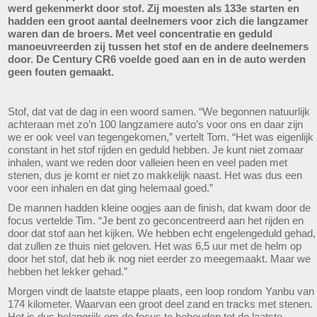
werd gekenmerkt door stof. Zij moesten als 133e starten en
hadden een groot aantal deelnemers voor zich die langzamer
waren dan de broers. Met veel concentratie en geduld
manoeuvreerden zij tussen het stof en de andere deelnemers
door. De Century CR6 voelde goed aan en in de auto werden
geen fouten gemaakt.
Stof, dat vat de dag in een woord samen. “We begonnen natuurlijk
achteraan met zo’n 100 langzamere auto’s voor ons en daar zijn
we er ook veel van tegengekomen,” vertelt Tom. “Het was eigenlijk
constant in het stof rijden en geduld hebben. Je kunt niet zomaar
inhalen, want we reden door valleien heen en veel paden met
stenen, dus je komt er niet zo makkelijk naast. Het was dus een
voor een inhalen en dat ging helemaal goed.”
De mannen hadden kleine oogjes aan de finish, dat kwam door de
focus vertelde Tim. “Je bent zo geconcentreerd aan het rijden en
door dat stof aan het kijken. We hebben echt engelengeduld gehad,
dat zullen ze thuis niet geloven. Het was 6,5 uur met de helm op
door het stof, dat heb ik nog niet eerder zo meegemaakt. Maar we
hebben het lekker gehad.”
Morgen vindt de laatste etappe plaats, een loop rondom Yanbu van
174 kilometer. Waarvan een groot deel zand en tracks met stenen.
Het is dus belangrijk om de focus te behouden tot de laatste