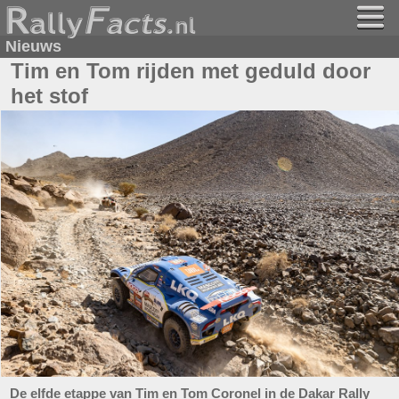
Nieuws
Tim en Tom rijden met geduld door
het stof
De elfde etappe van Tim en Tom Coronel in de Dakar Rally