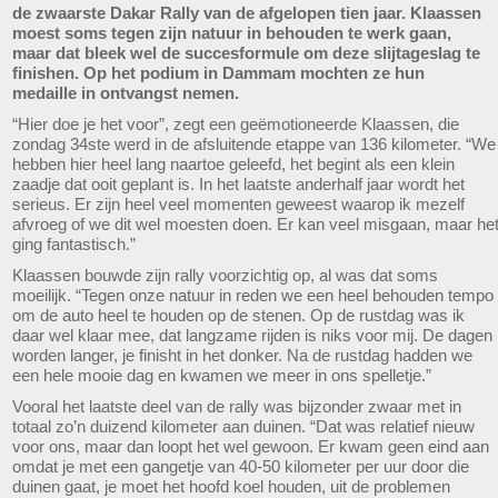
de zwaarste Dakar Rally van de afgelopen tien jaar. Klaassen
moest soms tegen zijn natuur in behouden te werk gaan,
maar dat bleek wel de succesformule om deze slijtageslag te
finishen. Op het podium in Dammam mochten ze hun
medaille in ontvangst nemen.
“Hier doe je het voor”, zegt een geëmotioneerde Klaassen, die
zondag 34ste werd in de afsluitende etappe van 136 kilometer. “We
hebben hier heel lang naartoe geleefd, het begint als een klein
zaadje dat ooit geplant is. In het laatste anderhalf jaar wordt het
serieus. Er zijn heel veel momenten geweest waarop ik mezelf
afvroeg of we dit wel moesten doen. Er kan veel misgaan, maar he
ging fantastisch.”
Klaassen bouwde zijn rally voorzichtig op, al was dat soms
moeilijk. “Tegen onze natuur in reden we een heel behouden tempo
om de auto heel te houden op de stenen. Op de rustdag was ik
daar wel klaar mee, dat langzame rijden is niks voor mij. De dagen
worden langer, je finisht in het donker. Na de rustdag hadden we
een hele mooie dag en kwamen we meer in ons spelletje.”
Vooral het laatste deel van de rally was bijzonder zwaar met in
totaal zo’n duizend kilometer aan duinen. “Dat was relatief nieuw
voor ons, maar dan loopt het wel gewoon. Er kwam geen eind aan
omdat je met een gangetje van 40-50 kilometer per uur door die
duinen gaat, je moet het hoofd koel houden, uit de problemen