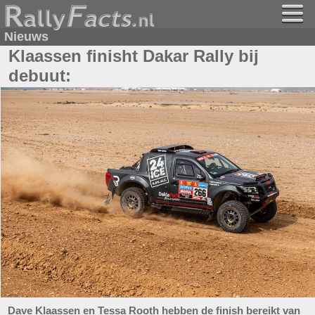
Nieuws
Klaassen finisht Dakar Rally bij
debuut:
Dave Klaassen en Tessa Rooth hebben de finish bereikt van