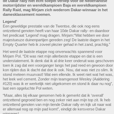
de Dakar rally niet echt soepel verliep voor de Nederlandse
motorrijdster en wereldkampioen Baja en wereldkampioen
Rally Raid, mag Mirjam zich wederom Dakar-winnaar in het
damesklassement noemen.
Legend’
Een geweldige prestatie van de Twentse, die ook nog eens
ontzettend genoten heeft van haar 10de Dakar rally- en daardoor
het predicaat ‘Legend’ mag dragen. Mirjam:“Wat hebben we door
majestueuze duinenpartijen gereden zeg! De laatste dagen in het
Empty Quarter heb ik zoveel plezier gehad in het zand, prachtig.”
Het werd de laatste etappe nog onverwachts spannend voor
Mirjam Pol. “Dit was niet mijn allerbeste etappe en dat is een
understatement. Ik denk dat ik al drie keer onderuit was geschoven
toen ik zag dat een voorganger langs het pad reed en gewoon door
kon rijden dus ik dacht dat doe ik ook. Nou, dat was niet zo slim. Ik
stond meteen muurvast! Wat een ellende. Ik weet niet wat het was,
het leek wel cement. Zonder mijn teamgenoot Wesley (Aaldering
#120) was ik er werkelijk niet uitgekomen en stond ik daar nu nog”,
laat een opgeluchte Pol weten.
“Maar, alles bij elkaar genomen heb ik gemerkt dat ik ‘overall’
ontzettend gegroeid ben en nog zeker niet aan mijn top zit. Ik heb
ontzettend genoten van mijn tiende Dakar rally en kijk uit naar wat
er allemaal nog op mijn pad komt”, eindigt de kersverse Dakar
winnares!