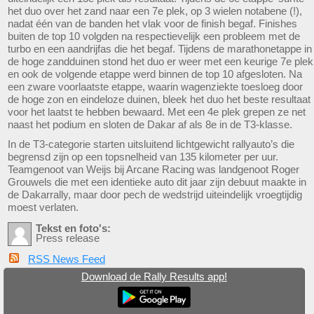
het duo over het zand naar een 7e plek, op 3 wielen notabene (!),
nadat één van de banden het vlak voor de finish begaf. Finishes
buiten de top 10 volgden na respectievelijk een probleem met de
turbo en een aandrijfas die het begaf. Tijdens de marathonetappe in
de hoge zandduinen stond het duo er weer met een keurige 7e plek
en ook de volgende etappe werd binnen de top 10 afgesloten. Na
een zware voorlaatste etappe, waarin wagenziekte toesloeg door
de hoge zon en eindeloze duinen, bleek het duo het beste resultaat
voor het laatst te hebben bewaard. Met een 4e plek grepen ze net
naast het podium en sloten de Dakar af als 8e in de T3-klasse.
In de T3-categorie starten uitsluitend lichtgewicht rallyauto’s die
begrensd zijn op een topsnelheid van 135 kilometer per uur.
Teamgenoot van Weijs bij Arcane Racing was landgenoot Roger
Grouwels die met een identieke auto dit jaar zijn debuut maakte in
de Dakarrally, maar door pech de wedstrijd uiteindelijk vroegtijdig
moest verlaten.
Tekst en foto's:
Press release
RSS News Feed
Download de Rally Results app!