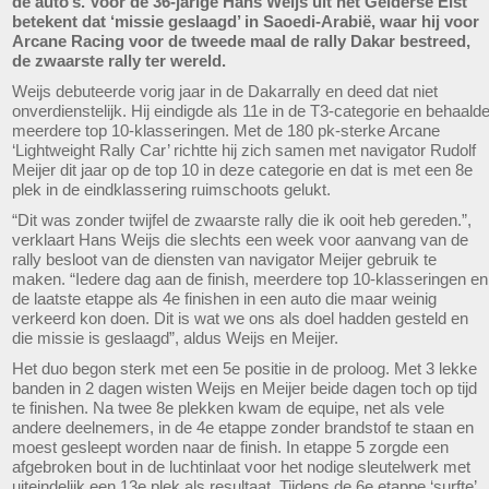
de auto’s. Voor de 36-jarige Hans Weijs uit het Gelderse Elst
betekent dat ‘missie geslaagd’ in Saoedi-Arabië, waar hij voor
Arcane Racing voor de tweede maal de rally Dakar bestreed,
de zwaarste rally ter wereld.
Weijs debuteerde vorig jaar in de Dakarrally en deed dat niet
onverdienstelijk. Hij eindigde als 11e in de T3-categorie en behaald
meerdere top 10-klasseringen. Met de 180 pk-sterke Arcane
‘Lightweight Rally Car’ richtte hij zich samen met navigator Rudolf
Meijer dit jaar op de top 10 in deze categorie en dat is met een 8e
plek in de eindklassering ruimschoots gelukt.
“Dit was zonder twijfel de zwaarste rally die ik ooit heb gereden.”,
verklaart Hans Weijs die slechts een week voor aanvang van de
rally besloot van de diensten van navigator Meijer gebruik te
maken. “Iedere dag aan de finish, meerdere top 10-klasseringen en
de laatste etappe als 4e finishen in een auto die maar weinig
verkeerd kon doen. Dit is wat we ons als doel hadden gesteld en
die missie is geslaagd”, aldus Weijs en Meijer.
Het duo begon sterk met een 5e positie in de proloog. Met 3 lekke
banden in 2 dagen wisten Weijs en Meijer beide dagen toch op tijd
te finishen. Na twee 8e plekken kwam de equipe, net als vele
andere deelnemers, in de 4e etappe zonder brandstof te staan en
moest gesleept worden naar de finish. In etappe 5 zorgde een
afgebroken bout in de luchtinlaat voor het nodige sleutelwerk met
uiteindelijk een 13e plek als resultaat. Tijdens de 6e etappe ‘surfte’