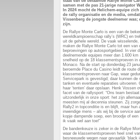
staat van de befaamde Rallye Monte Car
samen met de pas 21-jarige navigator W
In 2024 mocht de Helichem-equipe zich
de rally organisatie en de media, omda
Vissenberg de jongste deelnemer was; da
zijn.
De Rallye Monte Carlo is een van de bekend
wereldkampioenschap rally’s (WRC) en trekt 
uit de gehele wereld. De vaak wisselende
maken de Rallye Monte Carlo tot een van
beproevingen op autosportgebied. In vier d
deelnemende equipes meer dan 1.600 km a
snelheid op de 18 klassementsproeven in 
Monaco. Na de start op donderdag 23 janu
beroemde Place du Casino leidt de route 
klassementsproeven naar Gap, waar gedure
Servicepark is gevestigd; daar kunnen de
tanken en eventuele reparaties uitvoeren.
haar ‘tenten’ daar opslaan. Henk Vossen o
facet van de rallysport: “Ons team bestaat
uitzonderlijk in onze sport: het zijn allemaa
meesten mij al decennia steunen. Zij zorg
Rally2 in topconditie is en blijft, maar hu
inwendige mens – als wij bij de service a
kopje dampende soep, een broodje of een a
ik vaak wel aan toe!”
De bandenkeuze is zeker in de Rallye Mont
waar de klassementsproeven heel snel van
besneeuwde wegen naar gevaarlijk ‘black ice