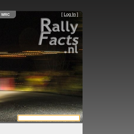
[
Log In
]