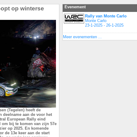
Evenement
oopt op winterse
Rally van Monte Carlo
Monte Carlo
23-1-2025 - 26-1-2025
Meer evenementen ...
en (Tegelen) heeft de
jn deelname aan de voor het
ral European Rally eind
d om bij te komen van zijn 57e
vizier op 2025. En komende
or de 13e keer aan de start