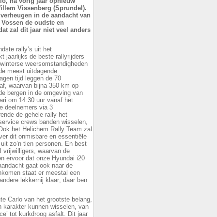
lo, na vorig jaar opnieuw
illem Vissenberg (Sprundel).
 verheugen in de aandacht van
t Vossen de oudste en
t zal dit jaar niet veel anders
ste rally’s uit het
jaarlijks de beste rallyrijders
, winterse weersomstandigheden
 de meest uitdagende
agen tijd leggen de 70
f, waarvan bijna 350 km op
de bergen in de omgeving van
ari om 14:30 uur vanaf het
de deelnemers via 3
nde de gehele rally het
 service crews banden wisselen,
 Ook het Helichem Rally Team zal
ver dit onmisbare en essentiële
 uit zo’n tien personen. En best
l vrijwilligers, waarvan de
en ervoor dat onze Hyundai i20
n aandacht gaat ook naar de
ankomen staat er meestal een
ndere lekkernij klaar; daar ben
e Carlo van het grootste belang,
 karakter kunnen wisselen, van
’ tot kurkdroog asfalt. Dit jaar