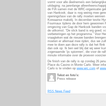
vormt voor alle deelnemers een belangrijke
uitdaging: na jarenlange alleenheerschappij 
de FIA samen met de WRC-organisatie ge
van Hankook; daar is nog weinig mee gered
openingsfase van de rally moeten wennen 
Koreaanse makelij. In december testte Hyu
Fourmaux tijdens de door hem gewonnen Ra
omgeving van Gap de Hankook banden voor 
de uitkomst: “De slick band is erg goed; v
verbeteringen op het programma.” Voor He
vraagteken wat de nieuwe banden brengen
moeten er allemaal mee rijden, dus we zul
mee te doen aan deze rally is dat het flin
dan ook op. Ik ben wel blij dat wij weer k
zogenaamde ‘ijs spionnen’, die voor de rall
minute informatie over de proeven voorzien
De finish van de rally is op zondag 26 jan
Place du Casino in Monte Carlo. Meer info
Carlo is te vinden op
www.wrc.com
of
www
Tekst en foto's:
Press release
RSS News Feed