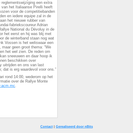
 reglementswijziging een extra
van het Italiaanse Pirelli heeft
kozen voor de competitiebanden
en en iedere equipe zal in de
aan het nieuwe rubber van
ndai-fabriekscoureur Adrian
llye National du Dévoluy in de
het eerst en hij was blij met
oor de winterband staan nog wat
nk Vossen is het weliswaar een
, maar geen groot thema: “We
len het wel zien. De reden om
k kan sneeuwen en daar hoop ik
unnen beschikken over
y uitrijden en ons van last
; dat is erg waardevol voor ons.”
uari rond 14:00, wederom op het
rmatie over de Rallye Monte
.acm.mc
.
Contact
|
Gerealiseerd door nBits