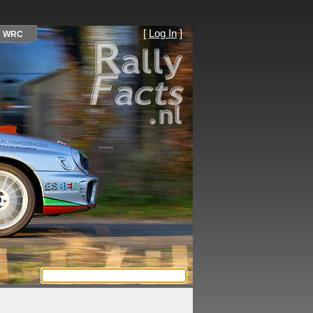
[
Log In
]