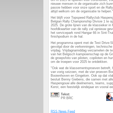
nieuwe mensen in de organisatie zich kun
passie hebben voor onze sport en de Rall
altijd welkom om de organisatie te helpen.
Het blijft voor Topspeed Rallyclub Haspen
Belgian Rally Championship Divisie 1 te o
2025. De grote lijnen van de klassieker in
hoofdkwartier van de rally zal opnieuw geves
het servicepark rond Hangar 66 in Sint-Tr
finishpodium in de hal.
Het programma opent met de Test Drive-S
gevolgd door de verkenningen, technische 
vrijdag. Vrijdagnamiddag verzamelen de t
van het Belgisch kampioenschap op de Gro
de groepsfoto van piloten, copiloten en h
om de troepen voor 2025 te ontdekken.
"Ook wat de klassementsproeven betreft, 
van vorig seizoen, met de vier proeven Bo
Booienhoven en Gingelom. Ook op dat vlak 
besluit Benny Giebens, die samen met all
Haspengouw alle deelnemers, teams, suppor
Kerst, een feestelijk eindejaar en vooral 
Tekst:
PR BRC
RSS News Feed