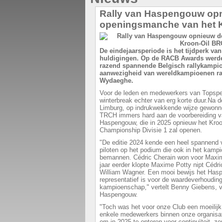
Rally van Haspengouw op
openingsmanche van het 
De eindejaarsperiode is het tijdperk v
huldigingen. Op de RACB Awards werd
razend spannende Belgisch rallykampio
aanwezigheid van wereldkampioenen rall
Wydaeghe.
Voor de leden en medewerkers van Topspe
winterbreak echter van erg korte duur.Na 
Limburg, op indrukwekkende wijze gewonn
TRCH immers hard aan de voorbereiding v
Haspengouw, die in 2025 opnieuw het Kroon
Championship Divisie 1 zal openen.
"De editie 2024 kende een heel spannend ve
piloten op het podium die ook in het kam
bemannen. Cédric Cherain won voor Maxim
jaar eerder klopte Maxime Potty nipt Cédr
William Wagner. Een mooi bewijs het Ha
representatief is voor de waardeverhouding
kampioenschap," vertelt Benny Giebens, v
Haspengouw.
"Toch was het voor onze Club een moeilijk
enkele medewerkers binnen onze organisa
om in 2025 te opteren voor continuïteit, z