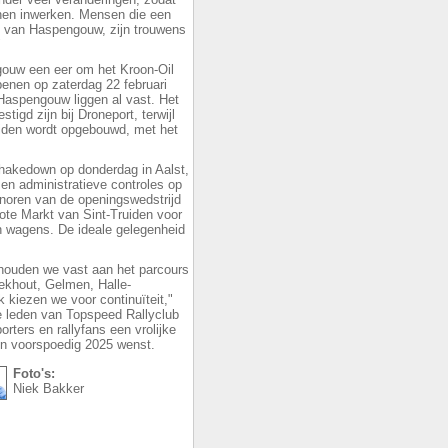
nen inwerken. Mensen die een
y van Haspengouw, zijn trouwens
"
gouw een eer om het Kroon-Oil
penen op zaterdag 22 februari
 Haspengouw liggen al vast. Het
tigd zijn bij Droneport, terwijl
uiden wordt opgebouwd, met het
hakedown op donderdag in Aalst,
en administratieve controles op
enoren van de openingswedstrijd
te Markt van Sint-Truiden voor
un wagens. De ideale gelegenheid
houden we vast aan het parcours
ekhout, Gelmen, Halle-
kiezen we voor continuïteit,"
e leden van Topspeed Rallyclub
ters en rallyfans een vrolijke
een voorspoedig 2025 wenst.
Foto's:
Niek Bakker