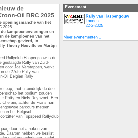
Evenement
nieuw de
Kroon-Oil BRC 2025
Rally van Haspengouw
Landen
22-2-2025
an de kampioenenvieringen en
en de kampioenen van het
Meer evenementen ...
enschap gevierd, in
y Thierry Neuville en Martijn
ed Rallyclub Haspengouw is de
de geslaagde Rally van Zuid-
en door Jos Verstappen, werkt
an de 27ste Rally van
-Oil Belgian Rally
rloop, met uiteindelijk de drie
pioenschap het podium zouden
e Potty en Niels Reynvoet. Een
ic Cherain, achter de Fransman
spengouwse parcours meteen
en in het Belgisch
oorzitter van Topspeed Rallyclub
 jaar, door het afhaken van
tie. Daarom hebben we beslist
onder veel veranderingen, zodat