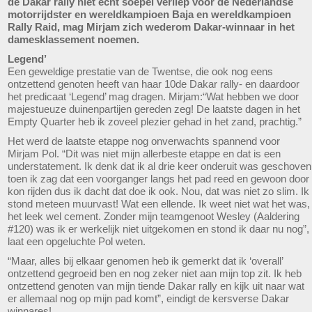
de Dakar rally niet echt soepel verliep voor de Nederlandse
motorrijdster en wereldkampioen Baja en wereldkampioen
Rally Raid, mag Mirjam zich wederom Dakar-winnaar in het
damesklassement noemen.
Legend’
Een geweldige prestatie van de Twentse, die ook nog eens
ontzettend genoten heeft van haar 10de Dakar rally- en daardoor
het predicaat ‘Legend’ mag dragen. Mirjam:“Wat hebben we door
majestueuze duinenpartijen gereden zeg! De laatste dagen in het
Empty Quarter heb ik zoveel plezier gehad in het zand, prachtig.”
Het werd de laatste etappe nog onverwachts spannend voor
Mirjam Pol. “Dit was niet mijn allerbeste etappe en dat is een
understatement. Ik denk dat ik al drie keer onderuit was geschoven
toen ik zag dat een voorganger langs het pad reed en gewoon door
kon rijden dus ik dacht dat doe ik ook. Nou, dat was niet zo slim. Ik
stond meteen muurvast! Wat een ellende. Ik weet niet wat het was,
het leek wel cement. Zonder mijn teamgenoot Wesley (Aaldering
#120) was ik er werkelijk niet uitgekomen en stond ik daar nu nog”,
laat een opgeluchte Pol weten.
“Maar, alles bij elkaar genomen heb ik gemerkt dat ik ‘overall’
ontzettend gegroeid ben en nog zeker niet aan mijn top zit. Ik heb
ontzettend genoten van mijn tiende Dakar rally en kijk uit naar wat
er allemaal nog op mijn pad komt”, eindigt de kersverse Dakar
winnares!