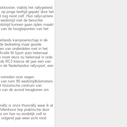
ooster, vlakbij het rallygebeid,
 op jonge leeftijd gepakt door het
 nog nooit zelf. Hun rallycarriere
 wedstrijd met de beruchte
edstrijd kunnen gaan rijden maakt
n van de hoogtepunten van het
derlands kampioenschap in de
 de bedoeling maar gooide
en van onderdelen roet in het
fficiële M-Sport auto helemaal
e moet deze nu helemaal in orde
 de RC3 klasse dit jaar een van
n de Nederlandse rallysport, een
 verreden over negen
van ruim 80 wedstrijdkilometers.
et historische centrum van
n van de avond terugkeren om
ally is onze thuisrally waar ik al
 Vollenhove liep praktische door
i om hier nu eindelijk zelf te
 volgend jaar weer echt rond