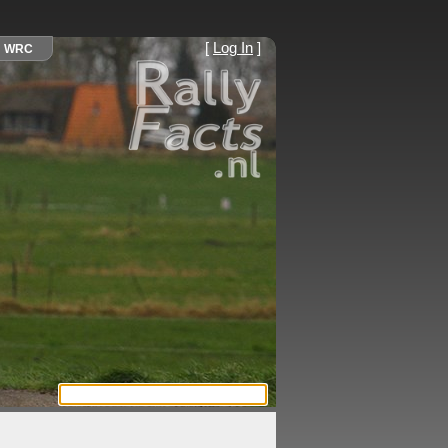
[
Log In
]