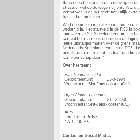
Ik ben goed bekend in de omgeving en de
structuur wel op de wegen bij ons. Wat dat 
vertrouwen in en het geeft natuurlijk extra
familie komen kijken.
We hebben helaas niet kunnen testen dus 
wedstrijd in. Het startveld in de RC3 is b
jaar waren er 2 á 3 deelnemers, nu zijn het
competitief maar ook een mooie uitdaging.
leuke uitstapjes maken over de grens maar
Nederlands Kampioenschap in de RC3 klas
ons dit jaar niet in de steek laat, dan kun
kampioenschap doen.”
Over het team:
Paul Souman - rijder
Geboortedatum: 23-8-1994
Woonplaats: Sint-Jansklooster (Ov.)
Arjen Alons - navigator
Geboortedatum: 21-12-2000
Woonplaats: Sint-Jansklooster (Ov.)
Auto
Ford Fiesta Rally3
4WD, 235 PK
Contact en Social Media: