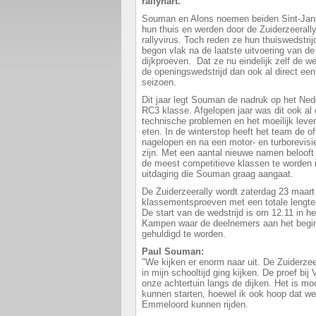
rallyhart.
Souman en Alons noemen beiden Sint-Janskl
hun thuis en werden door de Zuiderzeerally
rallyvirus. Toch reden ze hun thuiswedstrijd
begon vlak na de laatste uitvoering van de
dijkproeven. Dat ze nu eindelijk zelf de w
de openingswedstrijd dan ook al direct ee
seizoen.
Dit jaar legt Souman de nadruk op het Ne
RC3 klasse. Afgelopen jaar was dit ook al
technische problemen en het moeilijk lever
eten. In de winterstop heeft het team de o
nagelopen en na een motor- en turborevisi
zijn. Met een aantal nieuwe namen belooft
de meest competitieve klassen te worden i
uitdaging die Souman graag aangaat.
De Zuiderzeerally wordt zaterdag 23 maart
klassementsproeven met een totale lengte 
De start van de wedstrijd is om 12.11 in h
Kampen waar de deelnemers aan het begi
gehuldigd te worden.
Paul Souman:
"We kijken er enorm naar uit. De Zuiderzeer
in mijn schooltijd ging kijken. De proef bij
onze achtertuin langs de dijken. Het is moo
kunnen starten, hoewel ik ook hoop dat we
Emmeloord kunnen rijden.