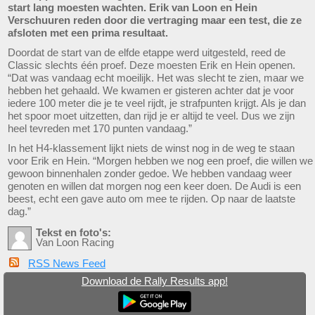
start lang moesten wachten. Erik van Loon en Hein
Verschuuren reden door die vertraging maar een test, die ze
afsloten met een prima resultaat.
Doordat de start van de elfde etappe werd uitgesteld, reed de
Classic slechts één proef. Deze moesten Erik en Hein openen.
“Dat was vandaag echt moeilijk. Het was slecht te zien, maar we
hebben het gehaald. We kwamen er gisteren achter dat je voor
iedere 100 meter die je te veel rijdt, je strafpunten krijgt. Als je dan
het spoor moet uitzetten, dan rijd je er altijd te veel. Dus we zijn
heel tevreden met 170 punten vandaag.”
In het H4-klassement lijkt niets de winst nog in de weg te staan
voor Erik en Hein. “Morgen hebben we nog een proef, die willen we
gewoon binnenhalen zonder gedoe. We hebben vandaag weer
genoten en willen dat morgen nog een keer doen. De Audi is een
beest, echt een gave auto om mee te rijden. Op naar de laatste
dag.”
Tekst en foto's:
Van Loon Racing
RSS News Feed
Download de Rally Results app!