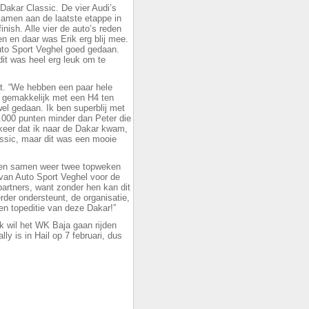
Dakar Classic. De vier Audi’s
amen aan de laatste etappe in
inish. Alle vier de auto’s reden
 en daar was Erik erg blij mee.
uto Sport Veghel goed gedaan.
it was heel erg leuk om te
at. “We hebben een paar hele
t gemakkelijk met een H4 ten
el gedaan. Ik ben superblij met
.000 punten minder dan Peter die
 keer dat ik naar de Dakar kwam,
assic, maar dit was een mooie
bben samen weer twee topweken
van Auto Sport Veghel voor de
partners, want zonder hen kan dit
erder ondersteunt, de organisatie,
n topeditie van deze Dakar!”
“Ik wil het WK Baja gaan rijden
y is in Hail op 7 februari, dus