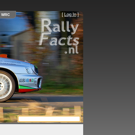
[
Log In
]