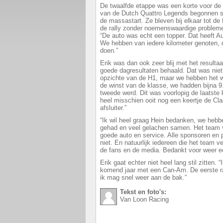
De twaalfde etappe was een korte voor de 
van de Dutch Quattro Legends begonnen s
de massastart. Ze bleven bij elkaar tot de f
de rally zonder noemenswaardige problemen
“De auto was echt een topper. Dat heeft A
We hebben van iedere kilometer genoten, d
doen.”
Erik was dan ook zeer blij met het resulta
goede dagresultaten behaald. Dat was nie
opzichte van de H1, maar we hebben het w
de winst van de klasse, we hadden bijna 9
tweede werd. Dit was voorlopig de laatste
heel misschien ooit nog een keertje de Cl
afsluiter.”
“Ik wil heel graag Hein bedanken, we he
gehad en veel gelachen samen. Het team 
goede auto en service. Alle sponsoren en 
niet. En natuurlijk iedereen die het team v
de fans en de media. Bedankt voor weer ee
Erik gaat echter niet heel lang stil zitten. 
komend jaar met een Can-Am. De eerste rall
ik mag snel weer aan de bak.”
Tekst en foto's:
Van Loon Racing