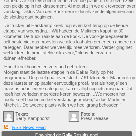
komen. We zijn tevreden met de zevende plaats en schuiven zelfs
een plekje op in het klassement. Al met al zijn we dik tevreden over
vandaag,’’ aldus Van den Brink senior die als zesde algemeen aan
de slotdag gaat beginnen.
De trucker uit Harskamp keek nog even kort terug op de tiende
etappe van woensdag. ,,Wij hadden de Multiriem kapot na 30
kilometer. De truck raakte aan de kook. De voor-geprepareerde
belt paste niet dus moesten we alles loshalen om er een andere op
te leggen. Daar hebben we veel tijd mee verloren. Verder ging het
wel lekker, de proef stelde niks voor,’’ aldus de ervaren
duinenliefhebber.
‘Hoofd koel houden en verstand gebruiken’
Morgen staat de laatste etappe in de Dakar Rally op het
programma. De proef gaat over ‘slechts’ 61 kilometer. Maar ook op
deze laatste en op papier eenvoudige proef, met als ‘toetje’ een
massastart in iedere categorie, kan er altijd nog iets misgaan. Dat
heeft het verleden meerdere keren bewezen. ,,We moeten het
hoofd koel houden en het verstand gebruiken,’’ aldus Martin en
Mitchel. ,,De tweede plaats willen we heel graag behouden.’’
Tekst:
Foto's:
Berry Kamphorst
Press release
RSS News Feed
Download de Rally Results app!