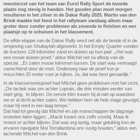
meesterzet van het team van Eurol Rally Sport de tweede
plaats nog stevig in handen. Het gouden plan moet morgen
resulteren in het zilver in de Dakar Rally 2025. Martin van den
Brink maakte het feest in het rallyteam vandaag alleen maar
groter door zonder problemen als zevende te finishen en een
plaatsje op te schuiven in het klassement.
De elfde etappe van de Dakar Rally werd net als de tiende rit in de
omgeving van Shubaytah afgewerkt. In het Empty Quarter vonden
de truckers 126 kilometer zand en duinen op hun pad. ,,Het was
een mooie duinen proef,’’ aldus Mitchel net na afloop van de
special. ,,Er zaten mooie klimmen tussen. De start was vertraagd
vanochtend door de mist. Onderweg naar de proef kon je
misschien 20 meter voor je kijken. Ja, dat was best gevaarlijk.’’
In de klassementsproef had Mitchel geen problemen met het zicht.
,,De tactiek was om achter Loprais, die drie minuten eerder van
start ging, te blijven. De eerste klim kwam hij al niet op waardoor
we er al dicht achter zaten. We hebben hem de hele stage gevolgd,
maar hij reed in een laag tempo.’’
Dat had tot gevolg dat Mitchel en zijn manschappen de dagzege
moesten laten liggen. ,,Macik kwam ons zelfs voorbij. Maar ik
moest er achter blijven. Dat was erg lastig, maar gelukkig kon de
ervaren navigator Moi Torrallardona ons rustig houden,’’ aldus een
lachende Mitchel van den Brink.