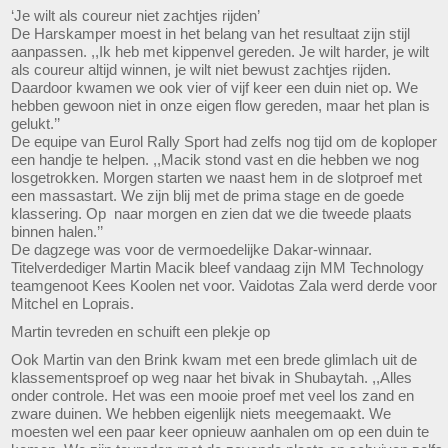
‘Je wilt als coureur niet zachtjes rijden’
De Harskamper moest in het belang van het resultaat zijn stijl
aanpassen. ,,Ik heb met kippenvel gereden. Je wilt harder, je wilt
als coureur altijd winnen, je wilt niet bewust zachtjes rijden.
Daardoor kwamen we ook vier of vijf keer een duin niet op. We
hebben gewoon niet in onze eigen flow gereden, maar het plan is
gelukt.’’
De equipe van Eurol Rally Sport had zelfs nog tijd om de koploper
een handje te helpen. ,,Macik stond vast en die hebben we nog
losgetrokken. Morgen starten we naast hem in de slotproef met
een massastart. We zijn blij met de prima stage en de goede
klassering. Op naar morgen en zien dat we die tweede plaats
binnen halen.’’
De dagzege was voor de vermoedelijke Dakar-winnaar.
Titelverdediger Martin Macik bleef vandaag zijn MM Technology
teamgenoot Kees Koolen net voor. Vaidotas Zala werd derde voor
Mitchel en Loprais.
Martin tevreden en schuift een plekje op
Ook Martin van den Brink kwam met een brede glimlach uit de
klassementsproef op weg naar het bivak in Shubaytah. ,,Alles
onder controle. Het was een mooie proef met veel los zand en
zware duinen. We hebben eigenlijk niets meegemaakt. We
moesten wel een paar keer opnieuw aanhalen om op een duin te