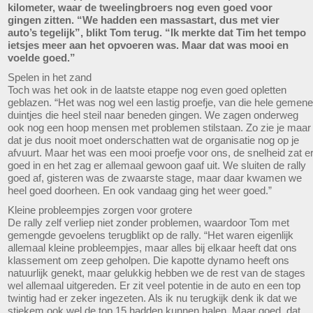
kilometer, waar de tweelingbroers nog even goed voor
gingen zitten. “We hadden een massastart, dus met vier
auto’s tegelijk”, blikt Tom terug. “Ik merkte dat Tim het tempo
ietsjes meer aan het opvoeren was. Maar dat was mooi en
voelde goed.”
Spelen in het zand
Toch was het ook in de laatste etappe nog even goed opletten
geblazen. “Het was nog wel een lastig proefje, van die hele gemene
duintjes die heel steil naar beneden gingen. We zagen onderweg
ook nog een hoop mensen met problemen stilstaan. Zo zie je maar
dat je dus nooit moet onderschatten wat de organisatie nog op je
afvuurt. Maar het was een mooi proefje voor ons, de snelheid zat e
goed in en het zag er allemaal gewoon gaaf uit. We sluiten de rally
goed af, gisteren was de zwaarste stage, maar daar kwamen we
heel goed doorheen. En ook vandaag ging het weer goed.”
Kleine probleempjes zorgen voor grotere
De rally zelf verliep niet zonder problemen, waardoor Tom met
gemengde gevoelens terugblikt op de rally. “Het waren eigenlijk
allemaal kleine probleempjes, maar alles bij elkaar heeft dat ons
klassement om zeep geholpen. Die kapotte dynamo heeft ons
natuurlijk genekt, maar gelukkig hebben we de rest van de stages
wel allemaal uitgereden. Er zit veel potentie in de auto en een top
twintig had er zeker ingezeten. Als ik nu terugkijk denk ik dat we
stiekem ook wel de top 15 hadden kunnen halen. Maar goed, dat