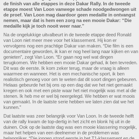
de finish van alle etappes in deze Dakar Rally. In de tweede
etappe moest Van Loon vanwege schade noodgedwongen uit
de proef. Van Loon mag daardoor geen medaille in ontvangst
nemen, maar dat is hem een zorg na een mooie Dakar: “Die
medaille kijk je toch nooit weer naar.”
Na de ongelukkige uitvalbeurt in de tweede etappe deed Ronald
van Loon niet meer mee voor het klassement. Hij kon er
vervolgens nog een prachtige Dakar van maken. “Die film is een
documentaire geworden, ik kan er nog heel lang naar kijken en van
genieten”, zegt Van Loon. “Er gaan nog wel wat dingen
terugkomen. We hebben een mooie Dakar gehad, ik ben tevreden.
Dit was de eerste. Ik kom zeker terug, maar de vraag is alleen
waarmee en wanneer. Het is een mechanische sport, ik ben
realistisch genoeg voor om te weten dat dit soort dingen gebeuren.
Helaas gebeurde het bij ons op een dag dat we het niet gemaakt
kregen en ook met een piste waar het niet mogelijk was met al die
stenen. Ik heb me er wel bij neergelegd. We hebben er wat moois
van gemaakt. In de laatste serie hebben we laten zien dat we het
kunnen.”
Dat laatste was zeer belangrijk voor Van Loon. In de tweede helft
van de rally kwam de top-dertig in het zicht en blonk hij uit in de
duinen. Ook op de laatste dag was een mooie klassering mogelijk,
maar het helpen van een deelnemer in de problemen was
belangrijker. “Die jongen stond eerste in het T1-klassement en de