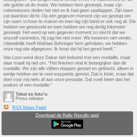
olie gutste uit de motor. We hebben hem gesleept, maar zijn
ruitenwissers deden het niet en ik had geen spatlappen. Zijn raam
zat daardoor dicht. Op een gegeven moment zijn we gestopt om
zijn raam schoon te maken en toen lag zijn band er ook nog af. Die
hebben we gewisseld en toen hebben we nog dertig kilometer
gesleept. Het werd op een gegeven moment zo slecht dat we
onszelf vastreden, hij zag het niet meer. We kwamen niet verder.
Uiteindelijk heeft Mathias Behringer hem geholpen, we hebben
onze nog olie afgegeven. Ik hoop dat hij het gered heeft.”
Van Loon werd deze Dakar niet beloond met een medaille, maar
daar maalt hij niet om. “Het finishen vind ik belangrijker dan de
medaille. We zijn alle vijftien etappes gestart en gefinisht, alleen in
eentje hebben we te veel waypoints gemist. Dat is klote, maar dat
doet voor mij niets af aan onze prestatie. Dat voelt beter dan het
podium of een medaille.”
Tekst en foto's:
Press release
RSS News Feed
Download de Rally Results app!