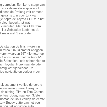
og verreden. Een korte stage van
n voor de eerste etappe op 1
 tijdens de Proloog valt er meer
 geval te zijn voor Erik van
tje hapte de Toyota Hi-Lux in het
 bleef beperkt tot wat
na 7 minuten. Matthias Ekstrom
n liet Sebastien Loeb met de
et maar met 1 seconde.
e start en de finish waren in
totaal 607 kilometer afleggen
 keren waarvan 367 kilometer op
or Carlos Sainz met de Audi RS
de Sebastien Loeb achter zich te
ijn Toyota Hi-Lux naar de 3de
rdig wat tijd verloor. De
ge navigatie en verloor meer
toklassement verliep de eerste
nel onderweg, maar kreeg na
in de uitslag. Tim en Tom Coronel
Century Buggy naar een 37ste
Thomas de Bois verliep de eerste
tury Buggy vatte aan het begin
 nog net op tijd de auto