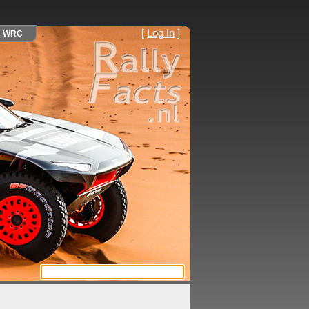
[
Log In
]