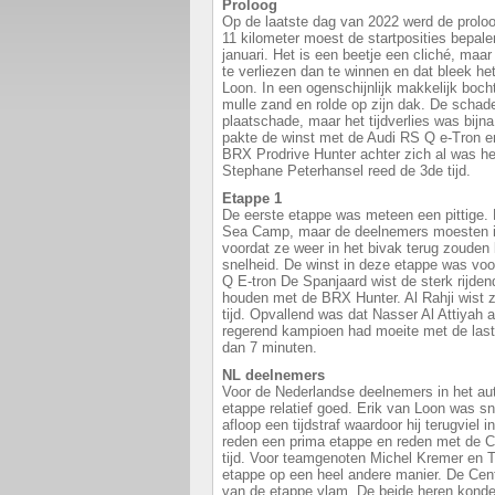
Proloog
Op de laatste dag van 2022 werd de prolo
11 kilometer moest de startposities bepale
januari. Het is een beetje een cliché, maar
te verliezen dan te winnen en dat bleek het
Loon. In een ogenschijnlijk makkelijk boch
mulle zand en rolde op zijn dak. De schade
plaatschade, maar het tijdverlies was bij
pakte de winst met de Audi RS Q e-Tron e
BRX Prodrive Hunter achter zich al was h
Stephane Peterhansel reed de 3de tijd.
Etappe 1
De eerste etappe was meteen een pittige. D
Sea Camp, maar de deelnemers moesten in 
voordat ze weer in het bivak terug zouden
snelheid. De winst in deze etappe was vo
Q E-tron De Spanjaard wist de sterk rijden
houden met de BRX Hunter. Al Rahji wist z
tijd. Opvallend was dat Nasser Al Attiyah aa
regerend kampioen had moeite met de lasti
dan 7 minuten.
NL deelnemers
Voor de Nederlandse deelnemers in het au
etappe relatief goed. Erik van Loon was s
afloop een tijdstraf waardoor hij terugviel 
reden een prima etappe en reden met de 
tijd. Voor teamgenoten Michel Kremer en 
etappe op een heel andere manier. De Cen
van de etappe vlam. De beide heren konden