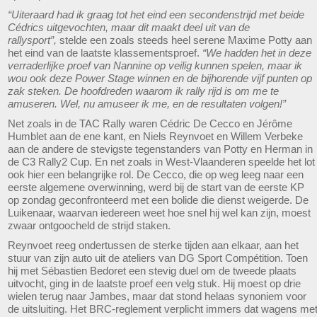
“Uiteraard had ik graag tot het eind een secondenstrijd met beide
Cédrics uitgevochten, maar dit maakt deel uit van de
rallysport”,
stelde een zoals steeds heel serene Maxime Potty aan
het eind van de laatste klassementsproef.
“We hadden het in deze
verraderlijke proef van Nannine op veilig kunnen spelen, maar ik
wou ook deze Power Stage winnen en de bijhorende vijf punten op
zak steken. De hoofdreden waarom ik rally rijd is om me te
amuseren. Wel, nu amuseer ik me, en de resultaten volgen!”
Net zoals in de TAC Rally waren Cédric De Cecco en Jérôme
Humblet aan de ene kant, en Niels Reynvoet en Willem Verbeke
aan de andere de stevigste tegenstanders van Potty en Herman in
de C3 Rally2 Cup. En net zoals in West-Vlaanderen speelde het lot
ook hier een belangrijke rol. De Cecco, die op weg leeg naar een
eerste algemene overwinning, werd bij de start van de eerste KP
op zondag geconfronteerd met een bolide die dienst weigerde. De
Luikenaar, waarvan iedereen weet hoe snel hij wel kan zijn, moest
zwaar ontgoocheld de strijd staken.
Reynvoet reeg ondertussen de sterke tijden aan elkaar, aan het
stuur van zijn auto uit de ateliers van DG Sport Compétition. Toen
hij met Sébastien Bedoret een stevig duel om de tweede plaats
uitvocht, ging in de laatste proef een velg stuk. Hij moest op drie
wielen terug naar Jambes, maar dat stond helaas synoniem voor
de uitsluiting. Het BRC-reglement verplicht immers dat wagens me