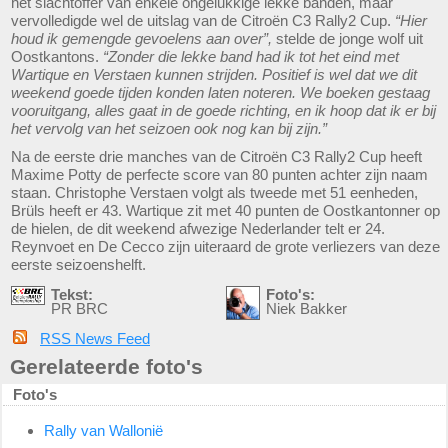
het slachtoffer van enkele ongelukkige lekke banden, maar
vervolledigde wel de uitslag van de Citroën C3 Rally2 Cup.
“Hier
houd ik gemengde gevoelens aan over”,
stelde de jonge wolf uit
Oostkantons.
“Zonder die lekke band had ik tot het eind met
Wartique en Verstaen kunnen strijden. Positief is wel dat we dit
weekend goede tijden konden laten noteren. We boeken gestaag
vooruitgang, alles gaat in de goede richting, en ik hoop dat ik er bij
het vervolg van het seizoen ook nog kan bij zijn.”
Na de eerste drie manches van de Citroën C3 Rally2 Cup heeft
Maxime Potty de perfecte score van 80 punten achter zijn naam
staan. Christophe Verstaen volgt als tweede met 51 eenheden,
Brüls heeft er 43. Wartique zit met 40 punten de Oostkantonner op
de hielen, de dit weekend afwezige Nederlander telt er 24.
Reynvoet en De Cecco zijn uiteraard de grote verliezers van deze
eerste seizoenshelft.
Tekst:
Foto's:
PR BRC
Niek Bakker
RSS News Feed
Gerelateerde foto's
Foto's
Rally van Wallonië