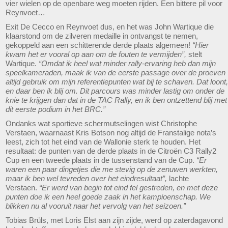
vier wielen op de openbare weg moeten rijden. Een bittere pil voor
Reynvoet…
Exit De Cecco en Reynvoet dus, en het was John Wartique die
klaarstond om de zilveren medaille in ontvangst te nemen,
gekoppeld aan een schitterende derde plaats algemeen!
“Hier
kwam het er vooral op aan om de fouten te vermijden”,
stelt
Wartique.
“Omdat ik heel wat minder rally-ervaring heb dan mijn
speelkameraden, maak ik van de eerste passage over de proeven
altijd gebruik om mijn referentiepunten wat bij te schaven. Dat loont,
en daar ben ik blij om. Dit parcours was minder lastig om onder de
knie te krijgen dan dat in de TAC Rally, en ik ben ontzettend blij met
dit eerste podium in het BRC.”
Ondanks wat sportieve schermutselingen wist Christophe
Verstaen, waarnaast Kris Botson nog altijd de Franstalige nota’s
leest, zich tot het eind van de Wallonie sterk te houden. Het
resultaat: de punten van de derde plaats in de Citroën C3 Rally2
Cup en een tweede plaats in de tussenstand van de Cup.
“Er
waren een paar dingetjes die me stevig op de zenuwen werkten,
maar ik ben wel tevreden over het eindresultaat”,
lachte
Verstaen.
“Er werd van begin tot eind fel gestreden, en met deze
punten doe ik een heel goede zaak in het kampioenschap. We
blikken nu al vooruit naar het vervolg van het seizoen.”
Tobias Brüls, met Loris Elst aan zijn zijde, werd op zaterdagavond