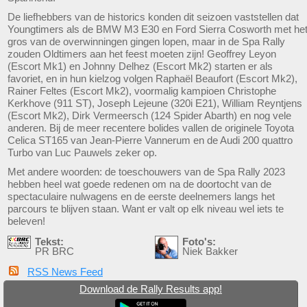
De liefhebbers van de historics konden dit seizoen vaststellen dat
Youngtimers als de BMW M3 E30 en Ford Sierra Cosworth met he
gros van de overwinningen gingen lopen, maar in de Spa Rally
zouden Oldtimers aan het feest moeten zijn! Geoffrey Leyon
(Escort Mk1) en Johnny Delhez (Escort Mk2) starten er als
favoriet, en in hun kielzog volgen Raphaël Beaufort (Escort Mk2),
Rainer Feltes (Escort Mk2), voormalig kampioen Christophe
Kerkhove (911 ST), Joseph Lejeune (320i E21), William Reyntjens
(Escort Mk2), Dirk Vermeersch (124 Spider Abarth) en nog vele
anderen. Bij de meer recentere bolides vallen de originele Toyota
Celica ST165 van Jean-Pierre Vannerum en de Audi 200 quattro
Turbo van Luc Pauwels zeker op.
Met andere woorden: de toeschouwers van de Spa Rally 2023
hebben heel wat goede redenen om na de doortocht van de
spectaculaire nulwagens en de eerste deelnemers langs het
parcours te blijven staan. Want er valt op elk niveau wel iets te
beleven!
Tekst:
Foto's:
PR BRC
Niek Bakker
RSS News Feed
Download de Rally Results app!