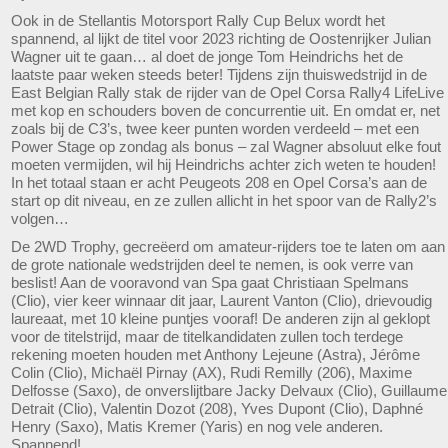
Ook in de Stellantis Motorsport Rally Cup Belux wordt het
spannend, al lijkt de titel voor 2023 richting de Oostenrijker Julian
Wagner uit te gaan… al doet de jonge Tom Heindrichs het de
laatste paar weken steeds beter! Tijdens zijn thuiswedstrijd in de
East Belgian Rally stak de rijder van de Opel Corsa Rally4 LifeLive
met kop en schouders boven de concurrentie uit. En omdat er, net
zoals bij de C3’s, twee keer punten worden verdeeld – met een
Power Stage op zondag als bonus – zal Wagner absoluut elke fout
moeten vermijden, wil hij Heindrichs achter zich weten te houden!
In het totaal staan er acht Peugeots 208 en Opel Corsa’s aan de
start op dit niveau, en ze zullen allicht in het spoor van de Rally2’s
volgen…
De 2WD Trophy, gecreëerd om amateur-rijders toe te laten om aan
de grote nationale wedstrijden deel te nemen, is ook verre van
beslist! Aan de vooravond van Spa gaat Christiaan Spelmans
(Clio), vier keer winnaar dit jaar, Laurent Vanton (Clio), drievoudig
laureaat, met 10 kleine puntjes vooraf! De anderen zijn al geklopt
voor de titelstrijd, maar de titelkandidaten zullen toch terdege
rekening moeten houden met Anthony Lejeune (Astra), Jérôme
Colin (Clio), Michaël Pirnay (AX), Rudi Remilly (206), Maxime
Delfosse (Saxo), de onverslijtbare Jacky Delvaux (Clio), Guillaume
Detrait (Clio), Valentin Dozot (208), Yves Dupont (Clio), Daphné
Henry (Saxo), Matis Kremer (Yaris) en nog vele anderen.
Spannend!