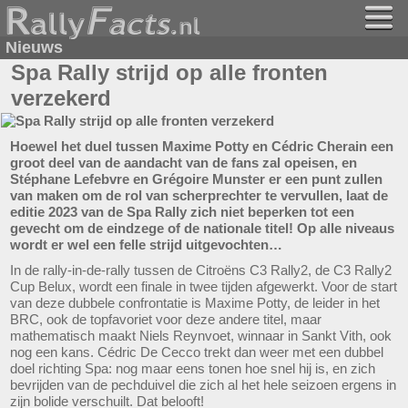
Nieuws
Spa Rally strijd op alle fronten
verzekerd
Hoewel het duel tussen Maxime Potty en Cédric Cherain een
groot deel van de aandacht van de fans zal opeisen, en
Stéphane Lefebvre en Grégoire Munster er een punt zullen
van maken om de rol van scherprechter te vervullen, laat de
editie 2023 van de Spa Rally zich niet beperken tot een
gevecht om de eindzege of de nationale titel! Op alle niveaus
wordt er wel een felle strijd uitgevochten…
In de rally-in-de-rally tussen de Citroëns C3 Rally2, de C3 Rally2
Cup Belux, wordt een finale in twee tijden afgewerkt. Voor de start
van deze dubbele confrontatie is Maxime Potty, de leider in het
BRC, ook de topfavoriet voor deze andere titel, maar
mathematisch maakt Niels Reynvoet, winnaar in Sankt Vith, ook
nog een kans. Cédric De Cecco trekt dan weer met een dubbel
doel richting Spa: nog maar eens tonen hoe snel hij is, en zich
bevrijden van de pechduivel die zich al het hele seizoen ergens in
zijn bolide verschuilt. Dat belooft!