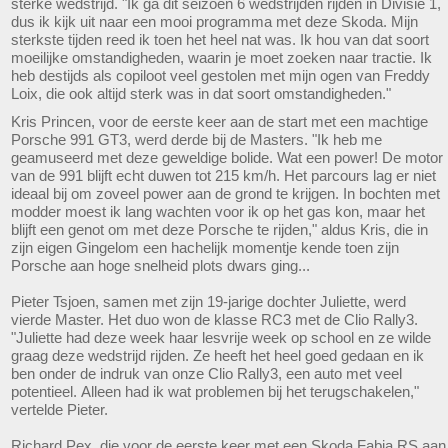
sterke wedstrijd. "Ik ga dit seizoen 6 wedstrijden rijden in Divisie 1,
dus ik kijk uit naar een mooi programma met deze Skoda. Mijn
sterkste tijden reed ik toen het heel nat was. Ik hou van dat soort
moeilijke omstandigheden, waarin je moet zoeken naar tractie. Ik
heb destijds als copiloot veel gestolen met mijn ogen van Freddy
Loix, die ook altijd sterk was in dat soort omstandigheden."
Kris Princen, voor de eerste keer aan de start met een machtige
Porsche 991 GT3, werd derde bij de Masters. "Ik heb me
geamuseerd met deze geweldige bolide. Wat een power! De motor
van de 991 blijft echt duwen tot 215 km/h. Het parcours lag er niet
ideaal bij om zoveel power aan de grond te krijgen. In bochten met
modder moest ik lang wachten voor ik op het gas kon, maar het
blijft een genot om met deze Porsche te rijden," aldus Kris, die in
zijn eigen Gingelom een hachelijk momentje kende toen zijn
Porsche aan hoge snelheid plots dwars ging...
Pieter Tsjoen, samen met zijn 19-jarige dochter Juliette, werd
vierde Master. Het duo won de klasse RC3 met de Clio Rally3.
"Juliette had deze week haar lesvrije week op school en ze wilde
graag deze wedstrijd rijden. Ze heeft het heel goed gedaan en ik
ben onder de indruk van onze Clio Rally3, een auto met veel
potentieel. Alleen had ik wat problemen bij het terugschakelen,"
vertelde Pieter.
Richard Pex, die voor de eerste keer met een Skoda Fabia RS aan