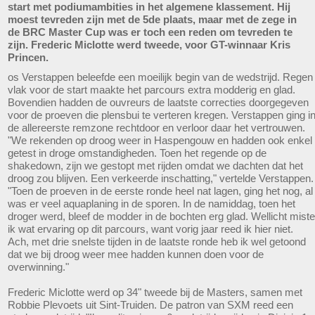
start met podiumambities in het algemene klassement. Hij
moest tevreden zijn met de 5de plaats, maar met de zege in
de BRC Master Cup was er toch een reden om tevreden te
zijn. Frederic Miclotte werd tweede, voor GT-winnaar Kris
Princen.
os Verstappen beleefde een moeilijk begin van de wedstrijd. Regen
vlak voor de start maakte het parcours extra modderig en glad.
Bovendien hadden de ouvreurs de laatste correcties doorgegeven
voor de proeven die plensbui te verteren kregen. Verstappen ging i
de allereerste remzone rechtdoor en verloor daar het vertrouwen.
"We rekenden op droog weer in Haspengouw en hadden ook enkel
getest in droge omstandigheden. Toen het regende op de
shakedown, zijn we gestopt met rijden omdat we dachten dat het
droog zou blijven. Een verkeerde inschatting," vertelde Verstappen.
"Toen de proeven in de eerste ronde heel nat lagen, ging het nog, al
was er veel aquaplaning in de sporen. In de namiddag, toen het
droger werd, bleef de modder in de bochten erg glad. Wellicht miste
ik wat ervaring op dit parcours, want vorig jaar reed ik hier niet.
Ach, met drie snelste tijden in de laatste ronde heb ik wel getoond
dat we bij droog weer mee hadden kunnen doen voor de
overwinning."
Frederic Miclotte werd op 34" tweede bij de Masters, samen met
Robbie Plevoets uit Sint-Truiden. De patron van SXM reed een