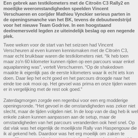
Een gebrek aan testkilometers met de Citroën C3 Rally2 en
moeilijke weeromstandigheden speelden Vincent
Verschueren en corijder Mathieu Vynckier serieus parten in
de openingsmanche van het BK, tevens de debuutwedstrijd
voor het nieuwe Team Godrive. In een hoogstaand
deelnemersveld legden ze uiteindelijk beslag op een negende
plek.
Twee weken voor de start van het seizoen had Vincent
Verscheuren al even kunnen kennismaken met de Citroën C3,
maar echt bruikbaar waren die testkilometers niet. “Ik heb toen
maar zo’n 60 kilometer kunnen rijden op een parcours waar enkel
aquaplanning was”, vertelt Verschueren. “Op de shakedown
maakte ik eigenlijk pas de eerste kilometers waar ik echt iets kon
doen. Daar liep het echt goed en het parcours droogde naar het
einde toe ook mooi op. Het gevoel was prima en onze tijden waren
er in vergelijking met de rest ook goed.”
Zaterdagmorgen zorgde een regenbui voor een erg modderige
openingsronde. “Het gevoel in die omstandigheden was zeker niet
slecht, maar de tijden volgden niet. In de loop van de dag heb ik wel
enkele zaken kunnen aanpassen aan de setup, maar de
omstandigheden van het parcours veranderden ook heel snel. Op
dat vlak was het eigenlijk de moeilijkste Rally van Haspengouw die
ik al gekend heb. Daardoor was het erg moeilijk om zaken te