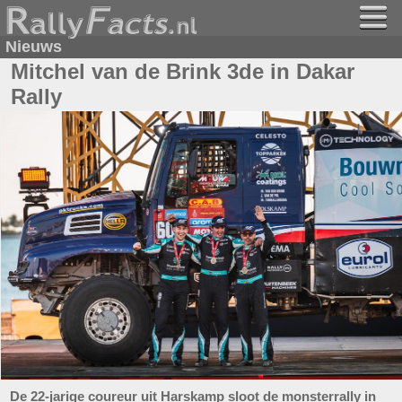
Nieuws
Mitchel van de Brink 3de in Dakar
Rally
De 22-jarige coureur uit Harskamp sloot de monsterrally in