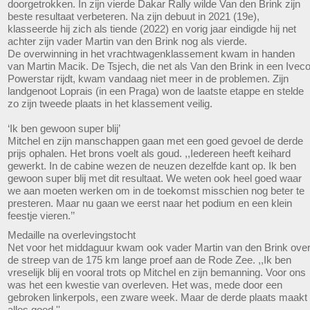
doorgetrokken. In zijn vierde Dakar Rally wilde Van den Brink zijn
beste resultaat verbeteren. Na zijn debuut in 2021 (19e),
klasseerde hij zich als tiende (2022) en vorig jaar eindigde hij net
achter zijn vader Martin van den Brink nog als vierde.
De overwinning in het vrachtwagenklassement kwam in handen
van Martin Macik. De Tsjech, die net als Van den Brink in een Ivec
Powerstar rijdt, kwam vandaag niet meer in de problemen. Zijn
landgenoot Loprais (in een Praga) won de laatste etappe en stelde
zo zijn tweede plaats in het klassement veilig.
‘Ik ben gewoon super blij’
Mitchel en zijn manschappen gaan met een goed gevoel de derde
prijs ophalen. Het brons voelt als goud. ,,Iedereen heeft keihard
gewerkt. In de cabine wezen de neuzen dezelfde kant op. Ik ben
gewoon super blij met dit resultaat. We weten ook heel goed waar
we aan moeten werken om in de toekomst misschien nog beter te
presteren. Maar nu gaan we eerst naar het podium en een klein
feestje vieren.’’
Medaille na overlevingstocht
Net voor het middaguur kwam ook vader Martin van den Brink ove
de streep van de 175 km lange proef aan de Rode Zee. ,,Ik ben
vreselijk blij en vooral trots op Mitchel en zijn bemanning. Voor ons
was het een kwestie van overleven. Het was, mede door een
gebroken linkerpols, een zware week. Maar de derde plaats maakt
alles goed.''