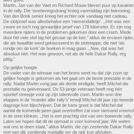
Martin, Jan van der Vaet en Richard Mouw bleven puur op karakter
in de rally. Die ‘overlevingsdrang’ kreeg vanmiddag zijn bekroning.
Van den Brink senior kreeg het echter ook vandaag niet cadeau.
De slotproef was allesbehalve een 'niemendalletje'. ,,Het was een
zware en toch nog gevaarlijke proef van 178 kilometer. Er zijn nog
meerdere rijders in de problemen gekomen door een crash. Mede
door het vele stof lag het gevaar op de loer,’’ aldus de ervaren rijder,
die als twaalfde werd geklasseerd in de slotetappe, die niet ‘als
rondje om de kerk’ de boeken in mag gaan. ,,Nee, dat was het
absoluut niet. Het was gewoon, net als de hele Dakar Rally, erg
pittig.’’
Op gelijke hoogte
De vader van de winnaar van het brons weet nu dat zijn zoon op
gelijke hoogte is gekomen als het gaat om de beste prestatie in de
rally. Nadat Martin vorig jaar als derde eindigde, heeft Mitchel die
prestatie nu geëvenaard. De 53-jarige veteraan heeft nog één
sportief streepje voor op zijn talentvolle zoon. Martin won drie
etappes in de ‘moeder aller rally’s’ terwijl Mitchel dit jaar zijn tweede
dagzege kon bijschrijven. Dat de kans groot is dat Mitchel dat
aantal de komende jaren gaat overtreffen zal voor niemand vreemd
in de oren klinken. ,,Het is een prachtig slot van een boeiende rally.
Laten we hopen dat dit de opmaat is voor komend jaar. We weten
wat ons te doen staat,’’ aldus Martin, die zijn zestiende Dakar Rally
met een dik verdiende medaille om de nek kon afsluiten.