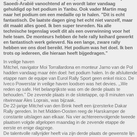
Saoedi-Arabië vanochtend af en wordt later vandaag
gehuldigd op het podium in Yanbu. Ook vader Martin mag
naar het podium om een medaille op te halen. "Dit is echt
fantastisch. De laatste dagen ging het echt niet vanzelf, maar
dit maakt alles goed. Ik ben super tevreden. Na alle
technische tegenslag voelt dit als een overwinning voor het
hele team. De monteurs hebben de hele rally keihard gewerkt
en fantastisch werk geleverd. Na een lange, zware rally
hebben we ons doel bereikt. Het podium was het doel. Ik ben
trots op iedereen, die hieraan heeft bijgedragen.’’
In veilige haven
Mitchel, navigator Moi Torrallardona en monteur Jarno van de Pol
hadden vandaag maar één doel: het podium halen. In de afsluitend
etappe nam de equipe van Eurol Rally Sport geen enkel risico. De
Iveco Powerstar in veilige haven loodsen was het devies. ,,We
reden op safe. Het belangrijkste was om de derde plaats te
behouden.'' De zevende plaats in de slotetappe, op 8 minuten van
ritwinnaar Ales Loprais, was bijzaak.
De 22-jarige Mitchel van den Brink heeft een ijzersterke Dakar
Rally gereden. In het Midden-Oosten reeg de Harskamper de
constante uitslagen aan elkaar. Na vier achtereenvolgende tweede
plaatsen volgde afgelopen maandag in de zevende etappe de
eerste en enige dagzege.
De talentvolle rallyrijder heeft via zijn derde plaats de gewenste lijn