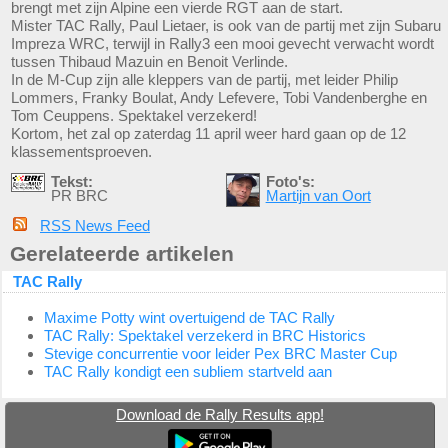
brengt met zijn Alpine een vierde RGT aan de start.
Mister TAC Rally, Paul Lietaer, is ook van de partij met zijn Subaru
Impreza WRC, terwijl in Rally3 een mooi gevecht verwacht wordt
tussen Thibaud Mazuin en Benoit Verlinde.
In de M-Cup zijn alle kleppers van de partij, met leider Philip
Lommers, Franky Boulat, Andy Lefevere, Tobi Vandenberghe en
Tom Ceuppens. Spektakel verzekerd!
Kortom, het zal op zaterdag 11 april weer hard gaan op de 12
klassementsproeven.
Tekst:
Foto's:
PR BRC
Martijn van Oort
RSS News Feed
Gerelateerde artikelen
TAC Rally
Maxime Potty wint overtuigend de TAC Rally
TAC Rally: Spektakel verzekerd in BRC Historics
Stevige concurrentie voor leider Pex BRC Master Cup
TAC Rally kondigt een subliem startveld aan
Download de Rally Results app!