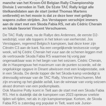
manche van het Kroon-Oil Belgian Rally Championship
Divisie 1 verreden in Tielt. De 51ste TAC Rally krijgt alle
titelkandidaten aan de start (enkel Thomas Martens
ontbreekt) en het mooie is dat ze deze keer met gelijke
wapens zullen strijden. Jos Verstappen verschijnt immers
aan de start met een Skoda Fabia RS, net als Cédric Cherain
en lokale favoriet Vincent Verschueren.
De TAC Rally staat, na de Rallye des Ardennes, de eerste D2-
wedstrijd, voor alle toppers in het teken van eerherstel. Jos
Verstappen, regerend Belgisch kampioen, laat deze keer zijn
Citroën C3 aan de kant. Na een vergelijkende testsessie vorige
week, wil hij Cédric Cherain het vuur aan de schenen leggen met
de vertrouwde Skoda Fabia RS waarmee hij vorig jaar
ongenaakbaar was in het begin van het seizoen. Cédric Cherain,
die in Haspengouw het maximum van de punten scoorde, wil de
ongelukkige opgave in Dinant uitwissen met een knalprestatie, ook
in een Skoda. De derde topper die het Skoda-kamp verdedigt is
drievoudig winnaar van de TAC Rally, Vincent Verschueren. Met
zijn ervaring op het gladde asfalt, kan de winnaar van vorig seizoen
alvast dromen van een podiumplaats.
Ook Maxime Potty komt in Tielt aan de start met een Skoda Fabia
RS. Het is duidelijk dat de kampioen van 2023 opnieuw snelste
tijden wil rijden, net als in zijn kampioenenjaar. Kortom, de Skoda
Fabia RS is zaterdag erg populair in Tielt, want ook Junior-