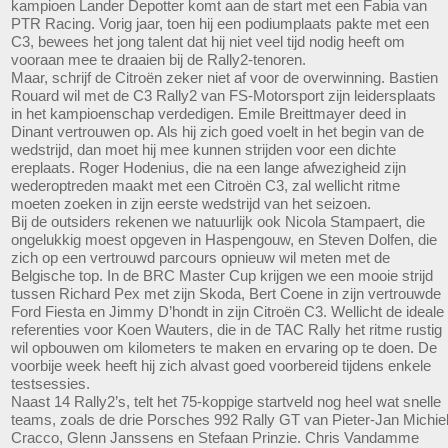
kampioen Lander Depotter komt aan de start met een Fabia van
PTR Racing. Vorig jaar, toen hij een podiumplaats pakte met een
C3, bewees het jong talent dat hij niet veel tijd nodig heeft om
vooraan mee te draaien bij de Rally2-tenoren.
Maar, schrijf de Citroën zeker niet af voor de overwinning. Bastien
Rouard wil met de C3 Rally2 van FS-Motorsport zijn leidersplaats
in het kampioenschap verdedigen. Emile Breittmayer deed in
Dinant vertrouwen op. Als hij zich goed voelt in het begin van de
wedstrijd, dan moet hij mee kunnen strijden voor een dichte
ereplaats. Roger Hodenius, die na een lange afwezigheid zijn
wederoptreden maakt met een Citroën C3, zal wellicht ritme
moeten zoeken in zijn eerste wedstrijd van het seizoen.
Bij de outsiders rekenen we natuurlijk ook Nicola Stampaert, die
ongelukkig moest opgeven in Haspengouw, en Steven Dolfen, die
zich op een vertrouwd parcours opnieuw wil meten met de
Belgische top. In de BRC Master Cup krijgen we een mooie strijd
tussen Richard Pex met zijn Skoda, Bert Coene in zijn vertrouwde
Ford Fiesta en Jimmy D’hondt in zijn Citroën C3. Wellicht de ideale
referenties voor Koen Wauters, die in de TAC Rally het ritme rustig
wil opbouwen om kilometers te maken en ervaring op te doen. De
voorbije week heeft hij zich alvast goed voorbereid tijdens enkele
testsessies.
Naast 14 Rally2’s, telt het 75-koppige startveld nog heel wat snelle
teams, zoals de drie Porsches 992 Rally GT van Pieter-Jan Michie
Cracco, Glenn Janssens en Stefaan Prinzie. Chris Vandamme