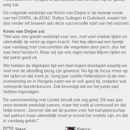
weg zat.
De volgende wedstrijd van Kevin van Deijne is de tweede ronde
van het ONRK, de ADAC Rallye Sulingen in Duitsland, waarin het
duo verder wil bouwen aan deze succesvolle start van het seizoen.
Kevin van Deijne zei:
“Het was een goede wedstrijd voor ons, met veel snelste tijden en
uiteindelijk de winst op eigen kracht. Het liep allemaal een beetje
raar vandaag met concurrenten die wegvielen door pech, dus het
was best hectisch. Maar wij zijn ons eigen tempo blijven rijden en
dat pakte goed uit.
We hebben de afgelopen tijd een heel traject doorlopen waarbij we
veel met de afstelling bezig zijn geweest. Nu ligt de focus meer op
het rijden en dat merk je. Vorig jaar voelde Hellendoorn al als een
overwinning en in Hengelo zaten we er ook goed bij, ondanks wat
verkeerde bandenkeuzes. Dat bevestigt dat we het juiste pad
hebben ingeslagen.
De samenwerking met Lisette bevalt ook erg goed. Dit was pas
onze tweede wedstrijd samen, maar het voelt al vertrouwd en dat
helpt enorm. Jammer dat we de punten voor het kampioenschap
niet pakken maar uiteindelijk moet je overal het snelste zijn, en dat
is vandaag gelukt.”
Tekst:
Foto's: