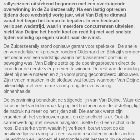
rallyseizoen uitstekend begonnen met een overtuigende
overwinning in de Zuiderzeerally. Na een lastig optreden
tijdens deze wedstrijd vorig jaar, wist Van Deijne ditmaal
vanaf het begin het tempo te bepalen. In een hectisch
verlopen wedstrijd, waarin meerdere concurrenten uitvielen,
hield Van Deijne het hoofd koel en reed hij met veel snelste
tijden volledig op eigen kracht naar de winst.
De Zuiderzeerally stond opnieuw garant voor spektakel. De snelle
en verraderlijke dijkproeven rondom Oldemarkt en Blokzijl vormde
het decor van een wedstrijd waarin het klassement continu in
beweging was. Van Deijne zette op de openingsproeven direct de
toon door de eerste vier proeven te winnen. De rest van de middag
bleef hij snelle noteren en zijn voorsprong gecontroleerd uitbouwen.
Zijn rivalen maakten in de slotfase wat foutjes waardoor Van Deijne
uiteindelijk met een ruime voorsprong de overwinning
binnenhaalde.
De overwinning benadrukt de stijgende lijn van Van Deijne. Waar de
focus in het verleden vaak lag op het finetunen van de afstelling, ligt
de nadruk nu meer op het rijden zelf. Die aanpak werpt zijn
vruchten af: het vertrouwen groeit en de snelheid is er. Ook de
samenwerking met nieuwe navigator Lisette blijkt een schot in de
roos. De sterke vorm waarin hij verkeert, bouwt voort op de
positieve lijn van vorig seizoen, waarin resultaten in onder andere
Hellendoorn en Hengelo al aantoonden dat het team op de goede