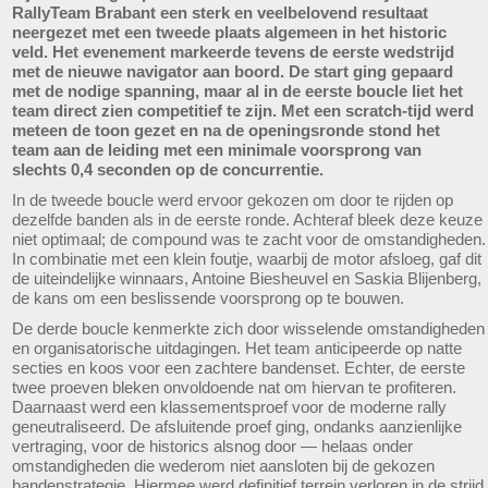
RallyTeam Brabant een sterk en veelbelovend resultaat
neergezet met een tweede plaats algemeen in het historic
veld. Het evenement markeerde tevens de eerste wedstrijd
met de nieuwe navigator aan boord. De start ging gepaard
met de nodige spanning, maar al in de eerste boucle liet het
team direct zien competitief te zijn. Met een scratch-tijd werd
meteen de toon gezet en na de openingsronde stond het
team aan de leiding met een minimale voorsprong van
slechts 0,4 seconden op de concurrentie.
In de tweede boucle werd ervoor gekozen om door te rijden op
dezelfde banden als in de eerste ronde. Achteraf bleek deze keuze
niet optimaal; de compound was te zacht voor de omstandigheden.
In combinatie met een klein foutje, waarbij de motor afsloeg, gaf dit
de uiteindelijke winnaars, Antoine Biesheuvel en Saskia Blijenberg,
de kans om een beslissende voorsprong op te bouwen.
De derde boucle kenmerkte zich door wisselende omstandigheden
en organisatorische uitdagingen. Het team anticipeerde op natte
secties en koos voor een zachtere bandenset. Echter, de eerste
twee proeven bleken onvoldoende nat om hiervan te profiteren.
Daarnaast werd een klassementsproef voor de moderne rally
geneutraliseerd. De afsluitende proef ging, ondanks aanzienlijke
vertraging, voor de historics alsnog door — helaas onder
omstandigheden die wederom niet aansloten bij de gekozen
bandenstrategie. Hiermee werd definitief terrein verloren in de strijd