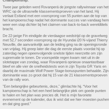
Championship.
Twee jaar geleden werd Rovanperä de jongste rallywinnaar van het
WRC op de ultrasnelle klassementsproeven van het land. Hij
verlaat Estland met een voorsprong van 55 punten aan de top van
het kampioenschap nadat het dominante succes van vandaag hem
weer een stap dichter bij het claimen van back-to-back wereldtitels
bracht.
De 22-jarige Fin eindigde de vierdaagse wedstrijd op de gravelweg
met 52,7 seconden voorsprong op de Hyundai i20 N-vijand Thierry
Neuville, die aanvankelijk aan de leiding ging na de openingsronde
van vrijdag. Hij greep later die dag de eerste plaats voordat hij op
zaterdag negen opeenvolgende snelste tijden neerzette om zijn
suprematie te tonen. De voorspelde regen kwam niet uit in de
slotetappe van zondag, waar Rovanperä opnieuw onaantastbaar
bleef en alle vier de snelheidstests won in zijn Toyota GR Yaris en
daarbij de maximale Wolf Power Stage-bonuspunten behaalde. Zijn
dominantie was zo groot dat hij 15 van de 21 klassementsproeven
van de rally won.
"Een belangrijke gebeurtenis, deze," glimlachte hij. “Voor het
kampioenschap is het een heel belangrijke plek om goede punten
te halen en het plan was precies dit. Het is mijn favoriete
evenement op de kalender, dus ik wist dat we hier moesten pushen
en dat ging goed.”