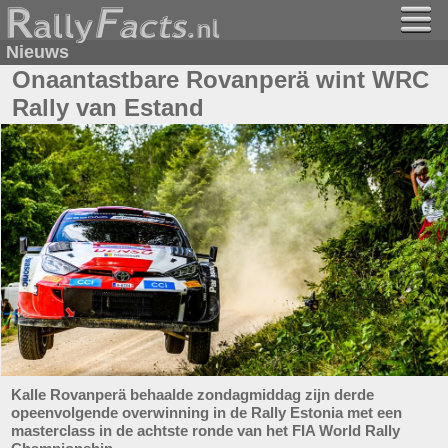
Nieuws
Onaantastbare Rovanperä wint WRC
Rally van Estand
Kalle Rovanperä behaalde zondagmiddag zijn derde
opeenvolgende overwinning in de Rally Estonia met een
masterclass in de achtste ronde van het FIA World Rally