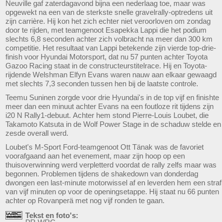
Neuville gaf zaterdagavond bijna een nederlaag toe, maar was
opgewekt na een van de sterkste snelle gravelrally-optredens uit
zijn carrière. Hij kon het zich echter niet veroorloven om zondag
door te rijden, met teamgenoot Esapekka Lappi die het podium
slechts 6,8 seconden achter zich volbracht na meer dan 300 km
competitie. Het resultaat van Lappi betekende zijn vierde top-drie-
finish voor Hyundai Motorsport, dat nu 57 punten achter Toyota
Gazoo Racing staat in de constructeurstitelrace. Hij en Toyota-
rijdende Welshman Elfyn Evans waren nauw aan elkaar gewaagd
met slechts 7,3 seconden tussen hen bij de laatste controle.
Teemu Suninen zorgde voor drie Hyundai's in de top vijf en finishte
meer dan een minuut achter Evans na een foutloze rit tijdens zijn
i20 N Rally1-debuut. Achter hem stond Pierre-Louis Loubet, die
Takamoto Katsuta in de Wolf Power Stage in de schaduw stelde en
zesde overall werd.
Loubet's M-Sport Ford-teamgenoot Ott Tänak was de favoriet
voorafgaand aan het evenement, maar zijn hoop op een
thuisoverwinning werd verpletterd voordat de rally zelfs maar was
begonnen. Problemen tijdens de shakedown van donderdag
dwongen een last-minute motorwissel af en leverden hem een ​​straf
van vijf minuten op voor de openingsetappe. Hij staat nu 66 punten
achter op Rovanperä met nog vijf ronden te gaan.
Tekst en foto's: