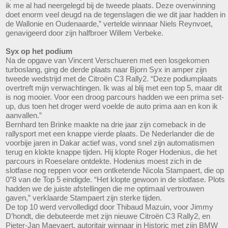
ik me al had neergelegd bij de tweede plaats. Deze overwinning
doet enorm veel deugd na de tegenslagen die we dit jaar hadden in
de Wallonie en Oudenaarde,” vertelde winnaar Niels Reynvoet,
genavigeerd door zijn halfbroer Willem Verbeke.
Syx op het podium
Na de opgave van Vincent Verschueren met een losgekomen
turboslang, ging de derde plaats naar Bjorn Syx in amper zijn
tweede wedstrijd met de Citroën C3 Rally2. “Deze podiumplaats
overtreft mijn verwachtingen. Ik was al blij met een top 5, maar dit
is nog mooier. Voor een droog parcours hadden we een prima set-
up, dus toen het droger werd voelde de auto prima aan en kon ik
aanvallen.”
Bernhard ten Brinke maakte na drie jaar zijn comeback in de
rallysport met een knappe vierde plaats. De Nederlander die de
voorbije jaren in Dakar actief was, vond snel zijn automatismen
terug en klokte knappe tijden. Hij klopte Roger Hodenius, die het
parcours in Roeselare ontdekte. Hodenius moest zich in de
slotfase nog reppen voor een ontketende Nicola Stampaert, die op
0″8 van de Top 5 eindigde. “Het klopte gewoon in de slotfase. Plots
hadden we de juiste afstellingen die me optimaal vertrouwen
gaven,” verklaarde Stampaert zijn sterke tijden.
De top 10 werd vervolledigd door Thibaud Mazuin, voor Jimmy
D’hondt, die debuteerde met zijn nieuwe Citroën C3 Rally2, en
Pieter-Jan Maeyaert, autoritair winnaar in Historic met zijn BMW