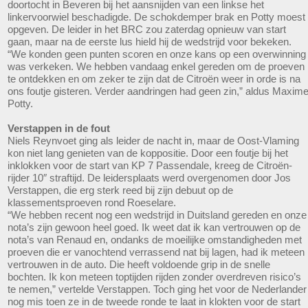
doortocht in Beveren bij het aansnijden van een linkse het
linkervoorwiel beschadigde. De schokdemper brak en Potty moest
opgeven. De leider in het BRC zou zaterdag opnieuw van start
gaan, maar na de eerste lus hield hij de wedstrijd voor bekeken.
“We konden geen punten scoren en onze kans op een overwinning
was verkeken. We hebben vandaag enkel gereden om de proeven
te ontdekken en om zeker te zijn dat de Citroën weer in orde is na
ons foutje gisteren. Verder aandringen had geen zin,” aldus Maxim
Potty.
Verstappen in de fout
Niels Reynvoet ging als leider de nacht in, maar de Oost-Vlaming
kon niet lang genieten van de koppositie. Door een foutje bij het
inklokken voor de start van KP 7 Passendale, kreeg de Citroën-
rijder 10″ straftijd. De leidersplaats werd overgenomen door Jos
Verstappen, die erg sterk reed bij zijn debuut op de
klassementsproeven rond Roeselare.
“We hebben recent nog een wedstrijd in Duitsland gereden en onze
nota’s zijn gewoon heel goed. Ik weet dat ik kan vertrouwen op de
nota’s van Renaud en, ondanks de moeilijke omstandigheden met
proeven die er vanochtend verrassend nat bij lagen, had ik meteen
vertrouwen in de auto. Die heeft voldoende grip in de snelle
bochten. Ik kon meteen toptijden rijden zonder overdreven risico’s
te nemen,” vertelde Verstappen. Toch ging het voor de Nederlander
nog mis toen ze in de tweede ronde te laat in klokten voor de start