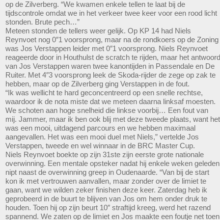
op de Zilverberg. “We kwamen enkele tellen te laat bij de
tijdscontrole omdat we in het verkeer twee keer voor een rood licht
stonden. Brute pech…”
Meteen stonden de tellers weer gelijk. Op KP 14 had Niels
Reynvoet nog 0″1 voorsprong, maar na de rondkoers op de Zoning
was Jos Verstappen leider met 0″1 voorsprong. Niels Reynvoet
reageerde door in Houthulst de scratch te rijden, maar het antwoor
van Jos Verstappen waren twee kanontijden in Passendale en De
Ruiter. Met 4″3 voorsprong leek de Skoda-rijder de zege op zak te
hebben, maar op de Zilverberg ging Verstappen in de fout.
“Ik was wellicht te hard geconcentreerd op een snelle rechtse,
waardoor ik de nota miste dat we meteen daarna linksaf moesten.
We schoten aan hoge snelheid die linkse voorbij… Een fout van
mij. Jammer, maar ik ben ook blij met deze tweede plaats, want het
was een mooi, uitdagend parcours en we hebben maximaal
aangevallen. Het was een mooi duel met Niels,” vertelde Jos
Verstappen, tweede en wel winnaar in de BRC Master Cup.
Niels Reynvoet boekte op zijn 31ste zijn eerste grote nationale
overwinning. Een mentale opsteker nadat hij enkele weken geleden
nipt naast de overwinning greep in Oudenaarde. “Van bij de start
kon ik met vertrouwen aanvallen, maar zonder over de limiet te
gaan, want we wilden zeker finishen deze keer. Zaterdag heb ik
geprobeerd in de buurt te blijven van Jos om hem onder druk te
houden. Toen hij op zijn beurt 10″ straftijd kreeg, werd het razend
spannend. We zaten op de limiet en Jos maakte een foutje net toen