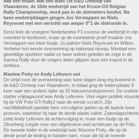
Wat een finale! Wat een duel! De A&D Omloop van
Vlaanderen, de 10de wedstrijd van het Kroon-Oil Belgian
Rally Championship, werd pas in de slotmeters beslist. Na
twee wedstrijddagen gingen Jos Verstappen en Niels
Reynvoet met een verschil van amper 0″1 de slotronde in.
Eerst leek de vroegere Nederlandse F1-coureur de wedstrijd in zijn
voordeel te beslissen, maar op de voorlaatste proef maakte Jos
Verstappen een klein foutje. Zo pakten Niels Reynvoet en Willem
Verbeke hun eerste overwinning op nationaal niveau. Mentaal een
geweldige opsteker nadat ze twee weken geleden de zege in de
Aarova Rally door de vingers lieten glippen door een koprol in de
slotfase.
Maxime Potty en Andy Lefevere out
De strijd voor de overwinning was twee dagen lang erg boeiend in
de A&D Omloop van Vlaanderen. In totaal ging de leidersplaats 9
keer naar een andere rijder op 20 klassementsproeven. De snelste
starter vrijdagavond was Andy Lefevere. Voor eigen publiek stuurd
hij de VW Polo GTi Rally2 naar de eerste scratch. Zijn
nachtblindheid speelde hem vervolgens parten op de laatste twee
proeven, waardoor hij naar de derde plaats zakte. Zaterdagochtend
zette Andy Lefevere de achtervolging in, maar een foutje op de
Zilverberg zorgde voor een afgebroken wiel achteraan op de Polo.
De tweede leider in de wedstrijd was Maxime Potty, die op de
derde proef de leiding in handen nam, maar die bij de tweede