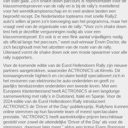
van start gaat. Zo’n shake down parcours is representatief voor de
klassementsproeven van de rally en is bij de rally’s meetellend
voor het wereldkampioenschap en in veel andere landen een
beproefd recept. De Nederlandse topteams met snelle Rally2
auto’s willen al jaren zo’n toevoeging aan het programma, maar het
vraagt veel van de organisatie van de rally: “Voor zo’n shake down
test heb je dezelfde vergunningen nodig als voor een
klassementsproef. En ook is er een flink aantal vrijwilligers nodig
als official langs het parcours,” weet oud-winnaar Erwin Doctor, die
zich bezighoudt met het uitzetten van de route van de rally.
Uiteraard vormt de shake down ook een mooie opwarmer voor alle
rally supporters.
Voor de komende editie van de Eurol Hellendoorn Rally zijn nieuwe
partners aangetrokken, waaronder ACTRONICS uit Almelo. Dit
toonaangevende hightech en circulaire bedrijf specialiseert zich in
het reviseren van elektronische auto-onderdelen en geeft zo
jaarlijks tienduizenden onderdelen een tweede leven. Met een
Europees klantenbestand heeft ACTRONICS al een langdurige
samenwerking met rally's in Duitsland, Italië en Spanje. Voor de
2024-editie van de Eurol Hellendoorn Rally introduceert
ACTRONICS de 'Driver of the Day'-publieksprijs. Rallyfans kunnen
online stemmen op hun favoriete team of meest spectaculaire
prestatie. “ACTRONICS heeft aantrekkelijke prijzen beschikbaar
gesteld voor zowel de uiteindelijke 'Driver of the Day' als voor de
stemmers, daarover later meer," aldus een trotse Frans Bremmer,