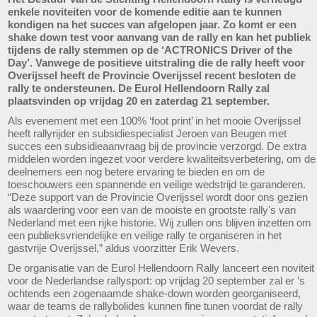
enkele noviteiten voor de komende editie aan te kunnen
kondigen na het succes van afgelopen jaar. Zo komt er een
shake down test voor aanvang van de rally en kan het publiek
tijdens de rally stemmen op de ‘ACTRONICS Driver of the
Day’. Vanwege de positieve uitstraling die de rally heeft voor
Overijssel heeft de Provincie Overijssel recent besloten de
rally te ondersteunen. De Eurol Hellendoorn Rally zal
plaatsvinden op vrijdag 20 en zaterdag 21 september.
Als evenement met een 100% ‘foot print’ in het mooie Overijssel
heeft rallyrijder en subsidiespecialist Jeroen van Beugen met
succes een subsidieaanvraag bij de provincie verzorgd. De extra
middelen worden ingezet voor verdere kwaliteitsverbetering, om de
deelnemers een nog betere ervaring te bieden en om de
toeschouwers een spannende en veilige wedstrijd te garanderen.
“Deze support van de Provincie Overijssel wordt door ons gezien
als waardering voor een van de mooiste en grootste rally's van
Nederland met een rijke historie. Wij zullen ons blijven inzetten om
een publieksvriendelijke en veilige rally te organiseren in het
gastvrije Overijssel,” aldus voorzitter Erik Wevers.
De organisatie van de Eurol Hellendoorn Rally lanceert een noviteit
voor de Nederlandse rallysport: op vrijdag 20 september zal er ’s
ochtends een zogenaamde shake-down worden georganiseerd,
waar de teams de rallybolides kunnen fine tunen voordat de rally