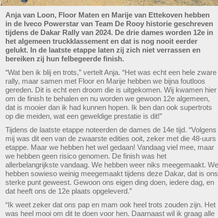
Anja van Loon, Floor Maten en Marije van Ettekoven hebben
in de Iveco Powerstar van Team De Rooy historie geschreven
tijdens de Dakar Rally van 2024. De drie dames worden 12e in
het algemeen truckklassement en dat is nog nooit eerder
gelukt. In de laatste etappe laten zij zich niet verrassen en
bereiken zij hun felbegeerde finish.
“Wat ben ik blij en trots,” vertelt Anja. “Het was echt een hele zware
rally, maar samen met Floor en Marije hebben we bijna foutloos
gereden. Dit is echt een droom die is uitgekomen. Wij kwamen hier
om de finish te behalen en nu worden we gewoon 12e algemeen,
dat is mooier dan ik had kunnen hopen. Ik ben dan ook supertrots
op die meiden, wat een geweldige prestatie is dit!”
Tijdens de laatste etappe noteerden de dames de 14e tijd. “Volgens
mij was dit een van de zwaarste edities ooit, zeker met die 48-uurs
etappe. Maar we hebben het wel gedaan! Vandaag viel mee, maar
we hebben geen risico genomen. De finish was het
allerbelangrijkste vandaag. We hebben weer niks meegemaakt. W
hebben sowieso weinig meegemaakt tijdens deze Dakar, dat is ons
sterke punt geweest. Gewoon ons eigen ding doen, iedere dag, en
dat heeft ons de 12e plaats opgeleverd.”
“Ik weet zeker dat ons pap en mam ook heel trots zouden zijn. Het
was heel mooi om dit te doen voor hen. Daarnaast wil ik graag alle