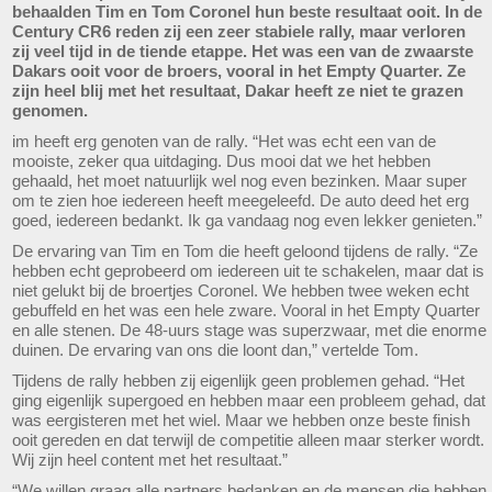
behaalden Tim en Tom Coronel hun beste resultaat ooit. In de
Century CR6 reden zij een zeer stabiele rally, maar verloren
zij veel tijd in de tiende etappe. Het was een van de zwaarste
Dakars ooit voor de broers, vooral in het Empty Quarter. Ze
zijn heel blij met het resultaat, Dakar heeft ze niet te grazen
genomen.
im heeft erg genoten van de rally. “Het was echt een van de
mooiste, zeker qua uitdaging. Dus mooi dat we het hebben
gehaald, het moet natuurlijk wel nog even bezinken. Maar super
om te zien hoe iedereen heeft meegeleefd. De auto deed het erg
goed, iedereen bedankt. Ik ga vandaag nog even lekker genieten.”
De ervaring van Tim en Tom die heeft geloond tijdens de rally. “Ze
hebben echt geprobeerd om iedereen uit te schakelen, maar dat is
niet gelukt bij de broertjes Coronel. We hebben twee weken echt
gebuffeld en het was een hele zware. Vooral in het Empty Quarter
en alle stenen. De 48-uurs stage was superzwaar, met die enorme
duinen. De ervaring van ons die loont dan,” vertelde Tom.
Tijdens de rally hebben zij eigenlijk geen problemen gehad. “Het
ging eigenlijk supergoed en hebben maar een probleem gehad, dat
was eergisteren met het wiel. Maar we hebben onze beste finish
ooit gereden en dat terwijl de competitie alleen maar sterker wordt.
Wij zijn heel content met het resultaat.”
“We willen graag alle partners bedanken en de mensen die hebben