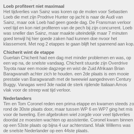
Loeb profiteert niet maximaal
Het tijdverlies van Sainz was koren op de molen voor Sebastien
Loeb die met zijn Prodrive Hunter op jacht is naar de Audi van
Sainz, maar ook Loeb had geen goede dag. De Fransman verloor
veel tijd en kon niet profiteren van de pech bij zijn concurrent. Loeb
was sneller dan Sainz, maar maakte uiteindelijk maar 7 minuten
goed terwijl hij hier goede zaken had kunnen doe nvoor het
klassement. Met nog 2 etappes te gaan blijft het spannend aan kop
Chicherit wint de etappe
Guerlain Chicherit had een dag met minder problemen en was, op
een wp na, de snelste vandaag. Chicherit stuurde zijn Overdrive
Toyota naar een mooie dagzege en wist de Zuid Afrikaan Brian
Baragwanath achter zich te houden. een 2de plaats is een mooie
prestatie van Baragwanath met de tweewiel aangedreven Century
Buggy. Vanagas werd 3de nadat de sterk rijdende Italiaan Amos
vlak voor de streep wat tijd verloor.
Nederlanders
Tim en Tom Coronel reden een prima etappe en kwamen steeds zo
rond de 30ste plaats door, maar tussen WP 6 en WP7 ging het mis
voor de tweeling. Een afgebroken wiel zorgde voor veel tijdverlies
doordat ze moesten wachten op assistentie. Coronel kwam binnen
op een 53ste plaats op bijna 4 uur achterstand. Maik Willems was
de snelste Nederlander op een 44ste plaats.